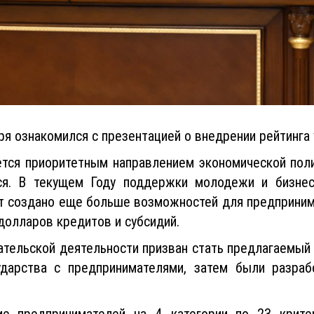
я ознакомился с презентацией о внедрении рейтинга 
ется приоритетным направлением экономической поли
ся. В текущем Году поддержки молодежи и бизнес
ет создано еще больше возможностей для предпринима
долларов кредитов и субсидий.
тельской деятельности призван стать предлагаемый р
ударства с предпринимателями, затем были разраб
ие предпринимателей на 4 категории по 23 крите