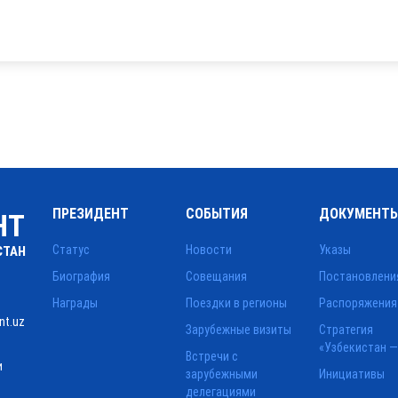
ПРЕЗИДЕНТ
СОБЫТИЯ
ДОКУМЕНТ
НТ
Статус
Новости
Указы
СТАН
Биография
Совещания
Постановлени
Награды
Поездки в регионы
Распоряжения
nt.uz
Зарубежные визиты
Стратегия
«Узбекистан —
Встречи с
и
зарубежными
Инициативы
делегациями