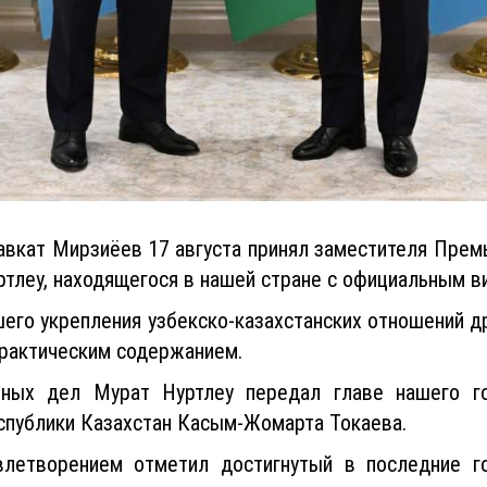
вкат Мирзиёев 17 августа принял заместителя Прем
тлеу, находящегося в нашей стране с официальным в
го укрепления узбекско-казахстанских отношений др
практическим содержанием.
ных дел Мурат Нуртлеу передал главе нашего го
спублики Казахстан Касым-Жомарта Токаева.
влетворением отметил достигнутый в последние г