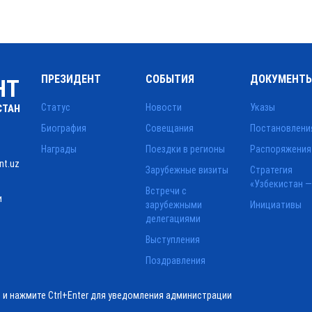
ПРЕЗИДЕНТ
СОБЫТИЯ
ДОКУМЕНТ
НТ
Статус
Новости
Указы
СТАН
Биография
Совещания
Постановлени
Награды
Поездки в регионы
Распоряжения
nt.uz
Зарубежные визиты
Стратегия
«Узбекистан —
Встречи с
и
зарубежными
Инициативы
делегациями
Выступления
Поздравления
ё и нажмите Ctrl+Enter для уведомления администрации