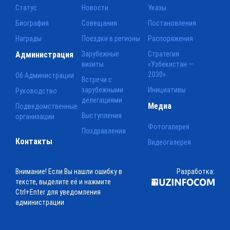
Статус
Новости
Указы
Биография
Совещания
Постановления
Награды
Поездки в регионы
Распоряжения
Администрация
Зарубежные
Стратегия
визиты
«Узбекистан —
2030»
Об Администрации
Встречи с
зарубежными
Инициативы
Руководство
делегациями
Медиа
Подведомственные
Выступления
организации
Фотогалерея
Поздравления
Контакты
Видеогалерея
Внимание! Если Вы нашли ошибку в
Разработка:
тексте, выделите её и нажмите
Ctrl+Enter для уведомления
администрации