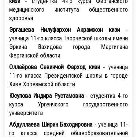
кизи
- студентка 4-го курса Ферганского
медицинского института общественного
здоровья
Эргашева Нилуфархон Акрамжон кизи
-
ученица 11-го класса Творческой школы имени
Эркина Вахидова города Маргилана
Ферганской области
Оллаёрова Севинчой Фарход кизи
- ученица
11-го класса Президентской школы в городе
Хиве Хорезмской области
Юсупова Индира Рустамовна
- студентка 4-го
курса Ургенчского государственного
университета
Абдуллаева Ширин Баходировна
- ученица 11-
го класса средней общеобразовательной