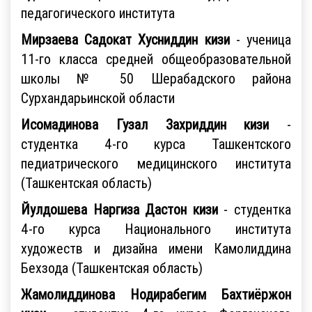
педагогического института
Мирзаева Садокат Хусниддин кизи
- ученица
11-го класса средней общеобразовательной
школы № 50 Шерабадского района
Сурхандарьинской области
Исомадинова Гузал Захриддин кизи
-
студентка 4-го курса Ташкентского
педиатрического медицинского института
(Ташкентская область)
Йулдошева Наргиза Дастон кизи
- студентка
4-го курса Национального института
художеств и дизайна имени Камолиддина
Бехзода (Ташкентская область)
Жамолиддинова Нодирабегим Бахтиёржон