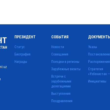
ПРЕЗИДЕНТ
СОБЫТИЯ
ДОКУМЕНТ
НТ
Статус
Новости
Указы
СТАН
Биография
Совещания
Постановлени
Награды
Поездки в регионы
Распоряжения
nt.uz
Зарубежные визиты
Стратегия
«Узбекистан —
Встречи с
и
зарубежными
Инициативы
делегациями
Выступления
Поздравления