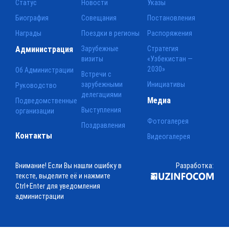
Статус
Новости
Указы
Биография
Совещания
Постановления
Награды
Поездки в регионы
Распоряжения
Администрация
Зарубежные
Стратегия
визиты
«Узбекистан —
2030»
Об Администрации
Встречи с
зарубежными
Инициативы
Руководство
делегациями
Медиа
Подведомственные
Выступления
организации
Фотогалерея
Поздравления
Контакты
Видеогалерея
Внимание! Если Вы нашли ошибку в
Разработка:
тексте, выделите её и нажмите
Ctrl+Enter для уведомления
администрации