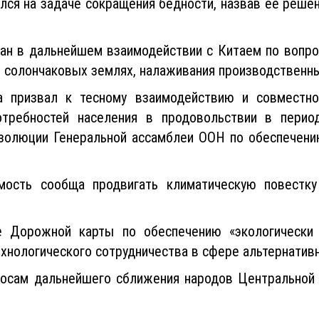
ился на задаче сокращения бедности, назвав ее реш
ван в дальнейшем взаимодействии с Китаем по вопро
и солончаковых землях, налаживания производственн
на призвал к тесному взаимодействию и совместн
отребностей населения в продовольствии в перио
езолюции Генеральной ассамблеи ООН по обеспечени
мость сообща продвигать климатическую повестку
е Дорожной карты по обеспечению «экологически ч
хнологического сотрудничества в сфере альтернативн
осам дальнейшего сближения народов Центральной А