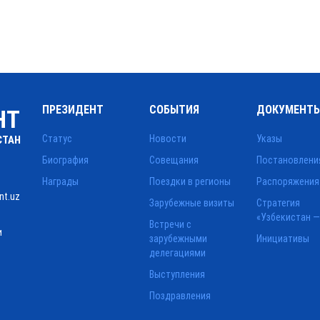
ПРЕЗИДЕНТ
СОБЫТИЯ
ДОКУМЕНТ
НТ
Статус
Новости
Указы
СТАН
Биография
Совещания
Постановлени
Награды
Поездки в регионы
Распоряжения
nt.uz
Зарубежные визиты
Стратегия
«Узбекистан —
Встречи с
и
зарубежными
Инициативы
делегациями
Выступления
Поздравления