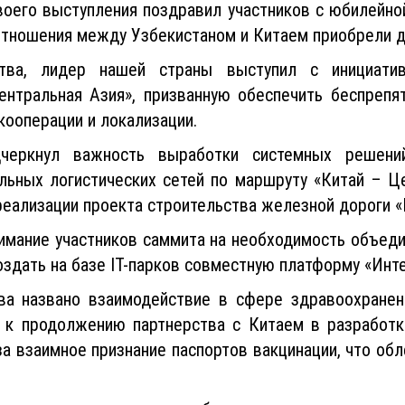
своего выступления поздравил участников с юбилейно
отношения между Узбекистаном и Китаем приобрели д
ства, лидер нашей страны выступил с инициати
ентральная Азия», призванную обеспечить беспреп
ооперации и локализации.
черкнул важность выработки системных решени
альных логистических сетей по маршруту «Китай – 
 реализации проекта строительства железной дороги 
нимание участников саммита на необходимость объед
здать на базе IT-парков совместную платформу «Инт
ва названо взаимодействие в сфере здравоохранен
 к продолжению партнерства с Китаем в разработке
за взаимное признание паспортов вакцинации, что об