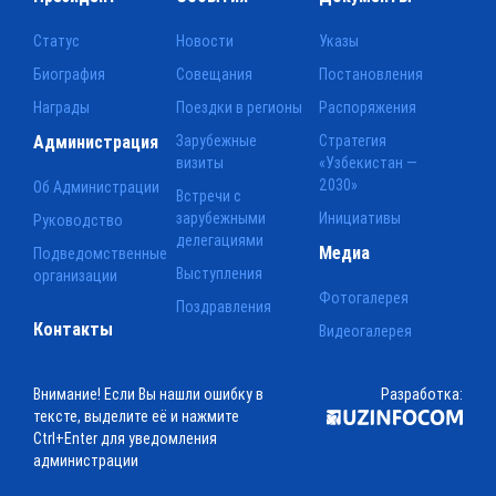
Статус
Новости
Указы
Биография
Совещания
Постановления
Награды
Поездки в регионы
Распоряжения
Администрация
Зарубежные
Стратегия
визиты
«Узбекистан —
2030»
Об Администрации
Встречи с
зарубежными
Инициативы
Руководство
делегациями
Медиа
Подведомственные
Выступления
организации
Фотогалерея
Поздравления
Контакты
Видеогалерея
Внимание! Если Вы нашли ошибку в
Разработка:
тексте, выделите её и нажмите
Ctrl+Enter для уведомления
администрации