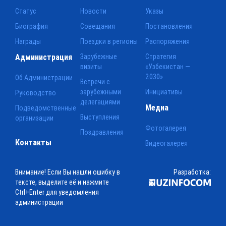
Статус
Новости
Указы
Биография
Совещания
Постановления
Награды
Поездки в регионы
Распоряжения
Администрация
Зарубежные
Стратегия
визиты
«Узбекистан —
2030»
Об Администрации
Встречи с
зарубежными
Инициативы
Руководство
делегациями
Медиа
Подведомственные
Выступления
организации
Фотогалерея
Поздравления
Контакты
Видеогалерея
Внимание! Если Вы нашли ошибку в
Разработка:
тексте, выделите её и нажмите
Ctrl+Enter для уведомления
администрации