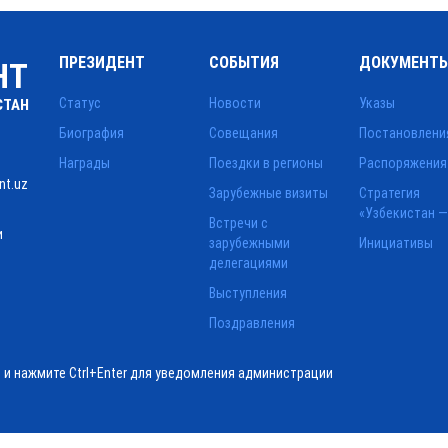
ПРЕЗИДЕНТ
СОБЫТИЯ
ДОКУМЕНТ
НТ
Статус
Новости
Указы
СТАН
Биография
Совещания
Постановлени
Награды
Поездки в регионы
Распоряжения
nt.uz
Зарубежные визиты
Стратегия
«Узбекистан —
Встречи с
и
зарубежными
Инициативы
делегациями
Выступления
Поздравления
ё и нажмите Ctrl+Enter для уведомления администрации