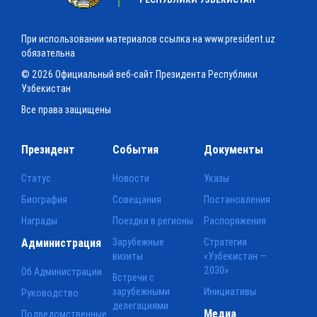
При использовании материалов ссылка на www.president.uz
обязательна
© 2026 Официальный веб-сайт Президента Республики
Узбекистан
Все права защищены
Президент
События
Документы
Статус
Новости
Указы
Биография
Совещания
Постановления
Награды
Поездки в регионы
Распоряжения
Администрация
Зарубежные
Стратегия
визиты
«Узбекистан —
2030»
Об Администрации
Встречи с
зарубежными
Инициативы
Руководство
делегациями
Медиа
Подведомственные