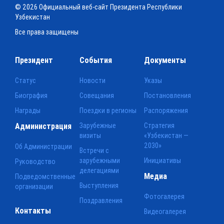
© 2026 Официальный веб-сайт Президента Республики
Узбекистан
Все права защищены
Президент
События
Документы
Статус
Новости
Указы
Биография
Совещания
Постановления
Награды
Поездки в регионы
Распоряжения
Администрация
Зарубежные
Стратегия
визиты
«Узбекистан —
2030»
Об Администрации
Встречи с
зарубежными
Инициативы
Руководство
делегациями
Медиа
Подведомственные
Выступления
организации
Фотогалерея
Поздравления
Контакты
Видеогалерея