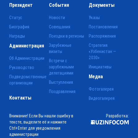
Президент
События
Документы
Статус
Новости
Указы
Биография
Совещания
Постановления
Награды
Поездки в регионы
Распоряжения
Администрация
Зарубежные
Стратегия
визиты
«Узбекистан —
2030»
Об Администрации
Встречи с
зарубежными
Инициативы
Руководство
делегациями
Медиа
Подведомственные
Выступления
организации
Фотогалерея
Поздравления
Контакты
Видеогалерея
Внимание! Если Вы нашли ошибку в
Разработка:
тексте, выделите её и нажмите
Ctrl+Enter для уведомления
администрации