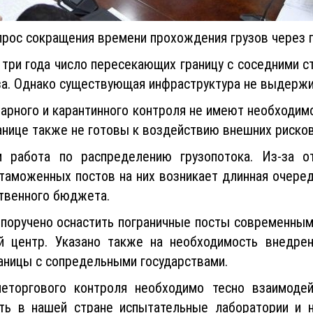
рос сокращения времени прохождения грузов через п
 три года число пересекающих границу с соседними с
аза. Однако существующая инфраструктура не выдержи
нарного и карантинного контроля не имеют необходим
анице также не готовы к воздействию внешних рисков
работа по распределению грузопотока. Из-за от
 таможенных постов на них возникает длинная очере
ственного бюджета.
 поручено оснастить пограничные посты современными
й центр. Указано также на необходимость внедре