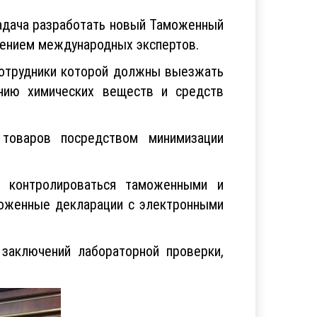
вного расчета таможенной стоимости
 разница между уточненной суммой и
адача разработать новый Таможенный
чением международных экспертов.
 сотрудники которой должны выезжать
ению химических веществ и средств
 товаров посредством минимизации
о контролироваться таможенными и
моженные декларации с электронными