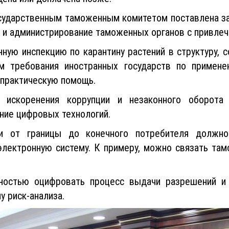
мы, при которой в случае невозможности операти
рать товар, оплатив ориентировочную стоимость, а
щена или доплачена позже.
сударственным таможенным комитетом поставлена з
у и администрирование таможенных органов с привле
ную инспекцию по карантину растений в структуру,
м требования иностранных государств по примен
 практическую помощь.
 искоренения коррупции и незаконного оборота
ние цифровых технологий.
и от границы до конечного потребителя должн
электронную систему. К примеру, можно связать та