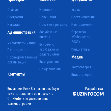
Статус
Новости
Указы
Биография
Совещания
Постановления
Награды
Поездки в регионы
Распоряжения
Администрация
Зарубежные
Стратегия
визиты
«Узбекистан —
2030»
Об Администрации
Встречи с
зарубежными
Инициативы
Руководство
делегациями
Медиа
Подведомственные
Выступления
организации
Фотогалерея
Поздравления
Контакты
Видеогалерея
Внимание! Если Вы нашли ошибку в
Разработка:
тексте, выделите её и нажмите
Ctrl+Enter для уведомления
администрации