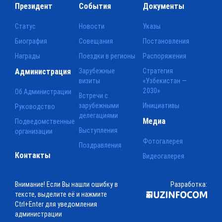
Президент
События
Документы
Статус
Новости
Указы
Биография
Совещания
Постановления
Награды
Поездки в регионы
Распоряжения
Администрация
Зарубежные
Стратегия
визиты
«Узбекистан —
2030»
Об Администрации
Встречи с
зарубежными
Инициативы
Руководство
делегациями
Медиа
Подведомственные
Выступления
организации
Фотогалерея
Поздравления
Контакты
Видеогалерея
Внимание! Если Вы нашли ошибку в
Разработка:
тексте, выделите её и нажмите
Ctrl+Enter для уведомления
администрации