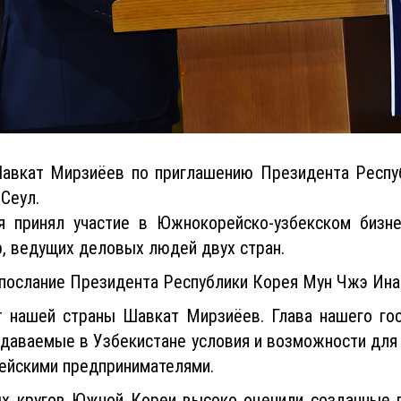
Шавкат Мирзиёев по приглашению Президента Респу
Сеул.
я принял участие в Южнокорейско-узбекском бизн
р, ведущих деловых людей двух стран.
 послание Президента Республики Корея Мун Чжэ Ина
 нашей страны Шавкат Мирзиёев. Глава нашего гос
здаваемые в Узбекистане условия и возможности для
рейскими предпринимателями.
х кругов Южной Кореи высоко оценили созданные в