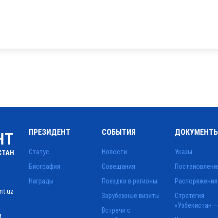
ПРЕЗИДЕНТ
СОБЫТИЯ
ДОКУМЕНТ
НТ
Статус
Новости
Указы
СТАН
Биография
Совещания
Постановлени
Награды
Поездки в регионы
Распоряжения
nt.uz
Зарубежные визиты
Стратегия
«Узбекистан —
Встречи с
и