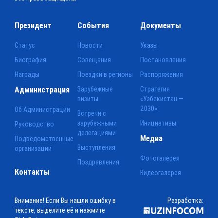
Президент
События
Документы
Статус
Новости
Указы
Биография
Совещания
Постановления
Награды
Поездки в регионы
Распоряжения
Администрация
Зарубежные
Стратегия
визиты
«Узбекистан —
2030»
Об Администрации
Встречи с
зарубежными
Инициативы
Руководство
делегациями
Медиа
Подведомственные
Выступления
организации
Фотогалерея
Поздравления
Контакты
Видеогалерея
Внимание! Если Вы нашли ошибку в
Разработка:
тексте, выделите её и нажмите