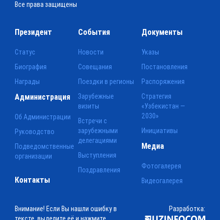
Все права защищены
Президент
События
Документы
Статус
Новости
Указы
Биография
Совещания
Постановления
Награды
Поездки в регионы
Распоряжения
Администрация
Зарубежные
Стратегия
визиты
«Узбекистан —
2030»
Об Администрации
Встречи с
зарубежными
Инициативы
Руководство
делегациями
Медиа
Подведомственные
Выступления
организации
Фотогалерея
Поздравления
Контакты
Видеогалерея
Внимание! Если Вы нашли ошибку в
Разработка:
тексте, выделите её и нажмите