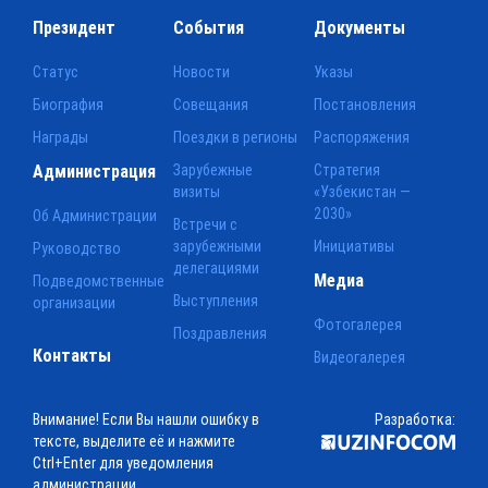
Президент
События
Документы
Статус
Новости
Указы
Биография
Совещания
Постановления
Награды
Поездки в регионы
Распоряжения
Администрация
Зарубежные
Стратегия
визиты
«Узбекистан —
2030»
Об Администрации
Встречи с
зарубежными
Инициативы
Руководство
делегациями
Медиа
Подведомственные
Выступления
организации
Фотогалерея
Поздравления
Контакты
Видеогалерея
Внимание! Если Вы нашли ошибку в
Разработка:
тексте, выделите её и нажмите
Ctrl+Enter для уведомления
администрации