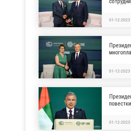
сотрудни
01-12-2023
Президен
многопла
01-12-2023
Президен
повестк
01-12-2023