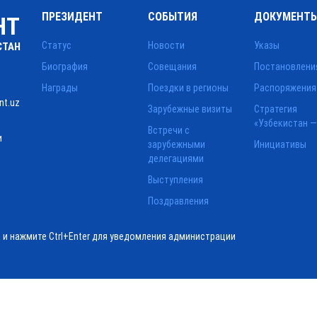
ПРЕЗИДЕНТ
СОБЫТИЯ
ДОКУМЕНТ
НТ
Статус
Новости
Указы
СТАН
Биография
Совещания
Постановлени
Награды
Поездки в регионы
Распоряжения
nt.uz
Зарубежные визиты
Стратегия
«Узбекистан —
Встречи с
и
зарубежными
Инициативы
делегациями
Выступления
Поздравления
ё и нажмите Ctrl+Enter для уведомления администрации