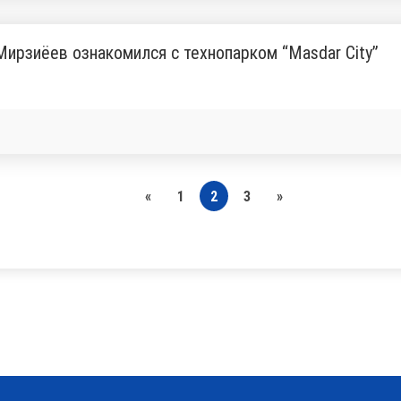
ирзиёев ознакомился с технопарком “Masdar City”
«
1
2
3
»