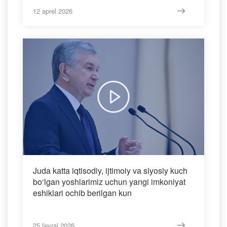
mustahkamlanib borayotganining yorqin
ifodasi bo‘ldi
12 aprel 2026
Juda katta iqtisodiy, ijtimoiy va siyosiy kuch
bo‘lgan yoshlarimiz uchun yangi imkoniyat
eshiklari ochib berilgan kun
25 fevral 2026