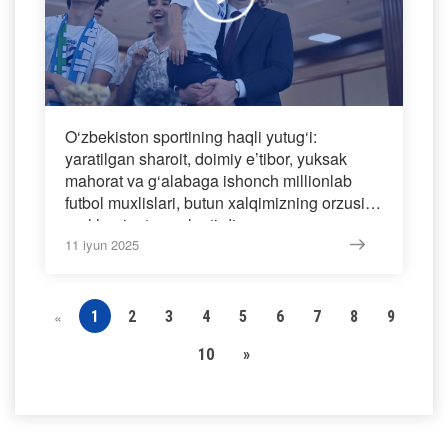
O‘zbekiston sportining haqli yutug‘i:
yaratilgan sharoit, doimiy e’tibor, yuksak
mahorat va g‘alabaga ishonch millionlab
futbol muxlislari, butun xalqimizning orzusini
real haqiqatga aylantirdi.
11 iyun 2025
1
2
3
4
5
6
7
8
9
«
10
»