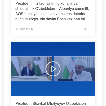
Prezidentimiz faoliyatining ko‘lami va
shiddati: ilk O‘zbekiston – Albaniya sammiti,
AQSh moliya institutlari va biznes doiralari
bilan muloqot, olti davlat Bosh vazirlari bilan
uchrashuvlar - barchasi bir kun ichida.
17 iyun 2026
Prezident Shavkat Mirziyoyev O‘zbekiston