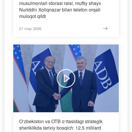
musulmonlari idorasi raisi, muftiy shayx
Nuriddin Xoliqnazar bilan telefon orqali
muloqot qildi
21 may 2026
O‘zbekiston va OTB o‘rtasidagi strategik
sheriklikda tarixiy bosqich: 12,5 milliard