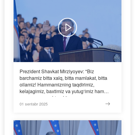
Prezident Shavkat Mirziyoyev: "Biz
barchamiz bitta xalq, bitta mamlakat, bitta
oilamiz! Hammamizning taqdirimiz,
kelajagimiz, baxtimiz va yutug‘imiz ham
yagona va mushtarak".
01 sentabr 2025