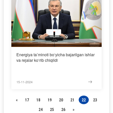
Energiya ta’minoti bo‘yicha bajarilgan ishlar
va rejalar ko‘rib chiqildi
15-11-2024
«
17
18
19
20
21
22
23
24
25
26
»