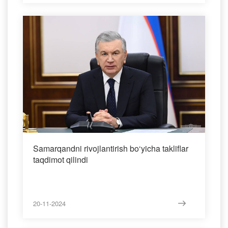
Samarqandni rivojlantirish bo‘yicha takliflar
taqdimot qilindi
20-11-2024