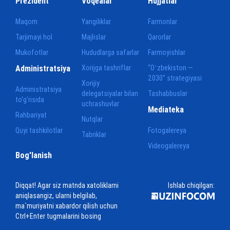
Prezident
Voqealar
Hujjatlar
Maqom
Yangiliklar
Farmonlar
Tarjimayi hol
Majlislar
Qarorlar
Mukofotlar
Hududlarga safarlar
Farmoyishlar
Administratsiya
Xorijga tashriflar
“Oʻzbekiston —
2030” strategiyasi
Xorijiy
Administratsiya
delegatsiyalar bilan
Tashabbuslar
to‘g‘risida
uchrashuvlar
Mediateka
Rahbariyat
Nutqlar
Quyi tashkilotlar
Fotogalereya
Tabriklar
Videogalereya
Bog'lanish
Diqqat! Agar siz matnda xatoliklarni
Ishlab chiqilgan:
aniqlasangiz, ularni belgilab,
ma`muriyatni xabardor qilish uchun
Ctrl+Enter tugmalarini bosing