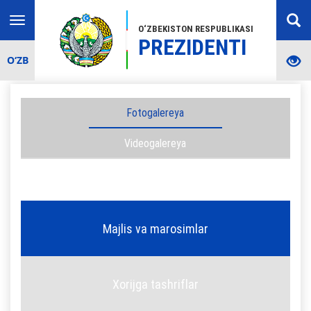
Toggle
O‘ZBEKISTON RESPUBLIKASI
navigation
PREZIDENTI
O‘ZB
Fotogalereya
Videogalereya
Majlis va marosimlar
Xorijga tashriflar