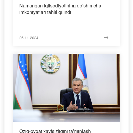
Namangan iqtisodiyotining qo‘shimcha
imkoniyatlari tahlil qilindi
26-11-2024
Oziq-ovqat xavfsizligini ta’minlash