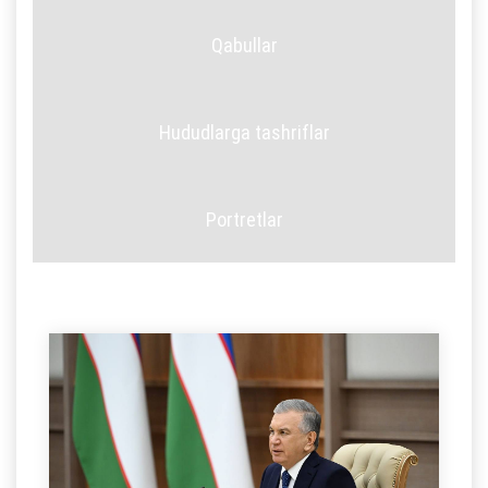
Qabullar
Hududlarga tashriflar
Portretlar