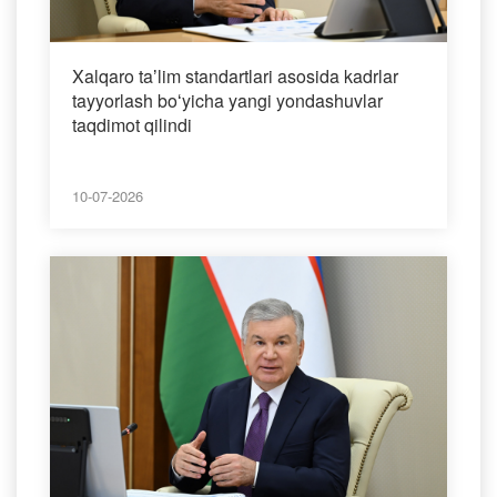
Xalqaro taʼlim standartlari asosida kadrlar
tayyorlash boʻyicha yangi yondashuvlar
taqdimot qilindi
10-07-2026