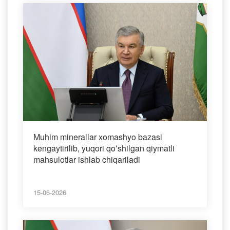
Muhim minerallar xomashyo bazasi
kengaytirilib, yuqori qoʻshilgan qiymatli
mahsulotlar ishlab chiqariladi
15-06-2026