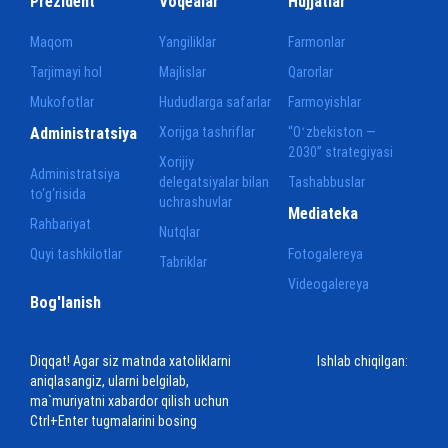
Prezident
Voqealar
Hujjatlar
Maqom
Yangiliklar
Farmonlar
Tarjimayi hol
Majlislar
Qarorlar
Mukofotlar
Hududlarga safarlar
Farmoyishlar
Administratsiya
Xorijga tashriflar
“Oʻzbekiston —
2030” strategiyasi
Xorijiy
Administratsiya
delegatsiyalar bilan
Tashabbuslar
to‘g‘risida
uchrashuvlar
Mediateka
Rahbariyat
Nutqlar
Quyi tashkilotlar
Fotogalereya
Tabriklar
Videogalereya
Bog'lanish
Diqqat! Agar siz matnda xatoliklarni
Ishlab chiqilgan:
aniqlasangiz, ularni belgilab,
ma`muriyatni xabardor qilish uchun
Ctrl+Enter tugmalarini bosing