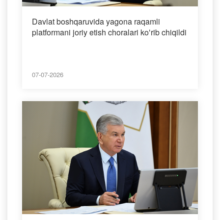
Davlat boshqaruvida yagona raqamli
platformani joriy etish choralari koʻrib chiqildi
07-07-2026