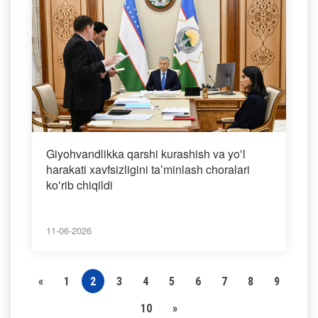
Giyohvandlikka qarshi kurashish va yoʻl
harakati xavfsizligini taʼminlash choralari
koʻrib chiqildi
11-06-2026
«
1
2
3
4
5
6
7
8
9
10
»