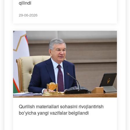
qilindi
29-06-2026
Qurilish materiallari sohasini rivojlantirish
boʻyicha yangi vazifalar belgilandi