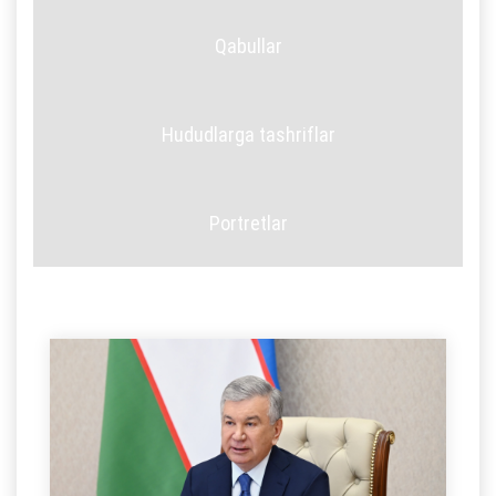
Qabullar
Hududlarga tashriflar
Portretlar