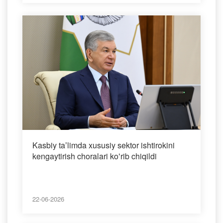
Kasbiy taʼlimda xususiy sektor ishtirokini
kengaytirish choralari koʻrib chiqildi
22-06-2026