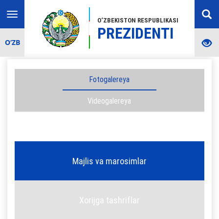
Toggle
O‘ZBEKISTON RESPUBLIKASI
navigation
PREZIDENTI
O‘ZB
Fotogalereya
Videogalereya
Majlis va marosimlar
Xorijga tashriflar