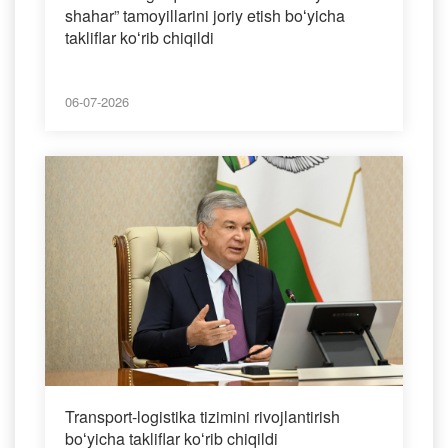
shahar” tamoyillarini joriy etish boʻyicha
takliflar koʻrib chiqildi
06-07-2026
Transport-logistika tizimini rivojlantirish
boʻyicha takliflar koʻrib chiqildi