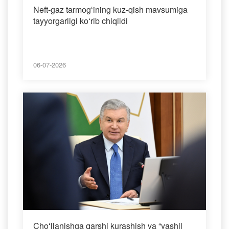
Neft-gaz tarmogʻining kuz-qish mavsumiga
tayyorgarligi koʻrib chiqildi
06-07-2026
Choʻllanishga qarshi kurashish va “yashil