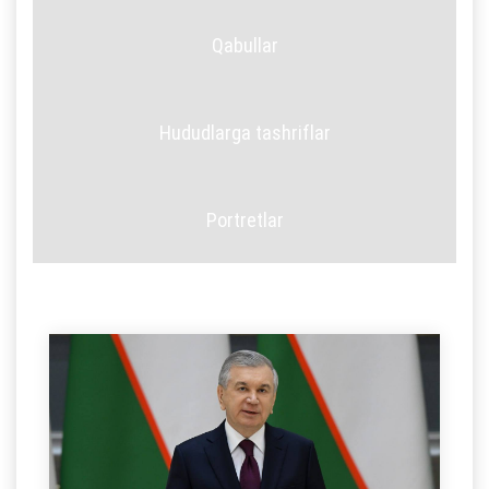
Qabullar
Hududlarga tashriflar
Portretlar