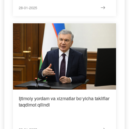
28-01-2025
Ijtimoiy yordam va xizmatlar bo‘yicha takliflar
taqdimot qilindi