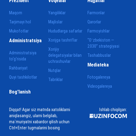
Prezident
Voqealar
Hujjatlar
Maqom
Yangiliklar
Farmonlar
Tarjimayi hol
Majlislar
Qarorlar
Mukofotlar
Hududlarga safarlar
Farmoyishlar
Administratsiya
Xorijga tashriflar
“Oʻzbekiston —
2030” strategiyasi
Xorijiy
Administratsiya
delegatsiyalar bilan
Tashabbuslar
to‘g‘risida
uchrashuvlar
Mediateka
Rahbariyat
Nutqlar
Quyi tashkilotlar
Fotogalereya
Tabriklar
Videogalereya
Bog'lanish
Diqqat! Agar siz matnda xatoliklarni
Ishlab chiqilgan:
aniqlasangiz, ularni belgilab,
ma`muriyatni xabardor qilish uchun
Ctrl+Enter tugmalarini bosing