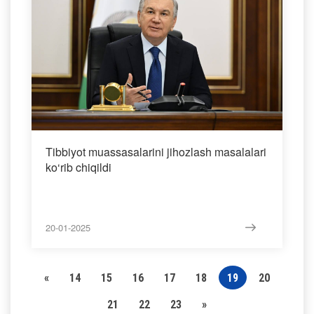
Tibbiyot muassasalarini jihozlash masalalari
ko‘rib chiqildi
20-01-2025
«
14
15
16
17
18
19
20
21
22
23
»