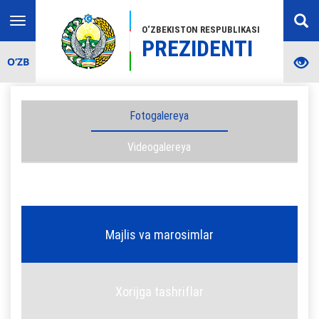
Toggle
O‘ZBEKISTON RESPUBLIKASI
navigation
PREZIDENTI
O‘ZB
Fotogalereya
Videogalereya
Majlis va marosimlar
Xorijga tashriflar