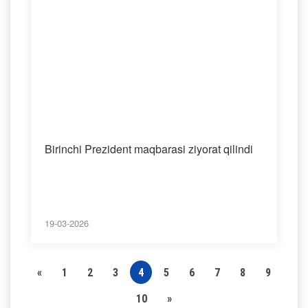
Birinchi Prezident maqbarasi ziyorat qilindi
19-03-2026
«
1
2
3
4
5
6
7
8
9
10
»