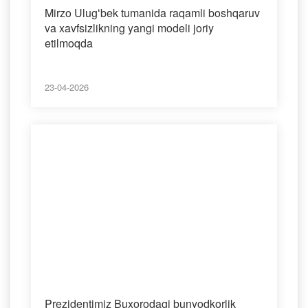
Mirzo Ulugʻbek tumanida raqamli boshqaruv
va xavfsizlikning yangi modeli joriy
etilmoqda
23-04-2026
Prezidentimiz Buxorodagi bunyodkorlik