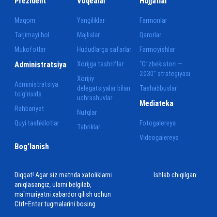
Prezident
Voqealar
Hujjatlar
Maqom
Yangiliklar
Farmonlar
Tarjimayi hol
Majlislar
Qarorlar
Mukofotlar
Hududlarga safarlar
Farmoyishlar
Administratsiya
Xorijga tashriflar
“Oʻzbekiston —
2030” strategiyasi
Xorijiy
Administratsiya
delegatsiyalar bilan
Tashabbuslar
to‘g‘risida
uchrashuvlar
Mediateka
Rahbariyat
Nutqlar
Quyi tashkilotlar
Fotogalereya
Tabriklar
Videogalereya
Bog'lanish
Diqqat! Agar siz matnda xatoliklarni
Ishlab chiqilgan:
aniqlasangiz, ularni belgilab,
ma`muriyatni xabardor qilish uchun
Ctrl+Enter tugmalarini bosing