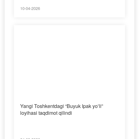
10-04-2026
Yangi Toshkentdagi “Buyuk Ipak yoʻli”
loyihasi taqdimot qilindi