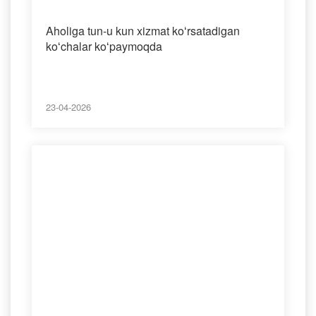
Aholiga tun-u kun xizmat koʻrsatadigan
koʻchalar koʻpaymoqda
23-04-2026