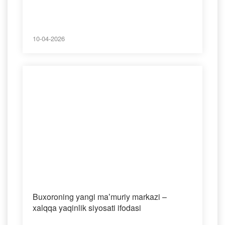
10-04-2026
Buxoroning yangi maʼmuriy markazi –
xalqqa yaqinlik siyosati ifodasi