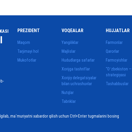
PREZIDENT
VOQEALAR
HUJJATLAR
KASI
I
Maqom
Yangiliklar
Farmonlar
Tarjimayi hol
Majlislar
Qarorlar
Mukofotlar
Hududlarga safarlar
Farmoyishlar
Xorijga tashriflar
“Oʻzbekiston —
strategiyasi
Xorijiy delegatsiyalar
eb-
bilan uchrashuvlar
Tashabbuslar
Nutqlar
Tabriklar
elgilab, ma`muriyatni xabardor qilish uchun Ctrl+Enter tugmalarini bosing