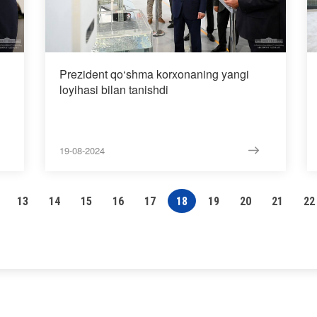
Prezident qo‘shma korxonaning yangi
loyihasi bilan tanishdi
19-08-2024
13
14
15
16
17
18
19
20
21
22