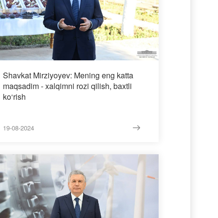
Shavkat Mirziyoyev: Mening eng katta
maqsadim - xalqimni rozi qilish, baxtli
ko‘rish
19-08-2024