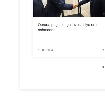
Qoraqalpog‘istonga investitsiya oqimi
oshmoqda
19-08-2024
«