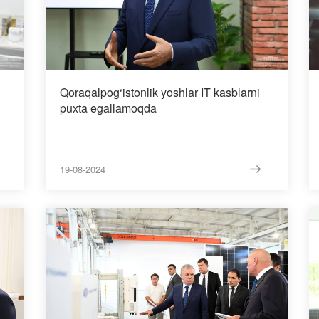
Qoraqalpog‘istonlik yoshlar IT kasblarni
puxta egallamoqda
19-08-2024