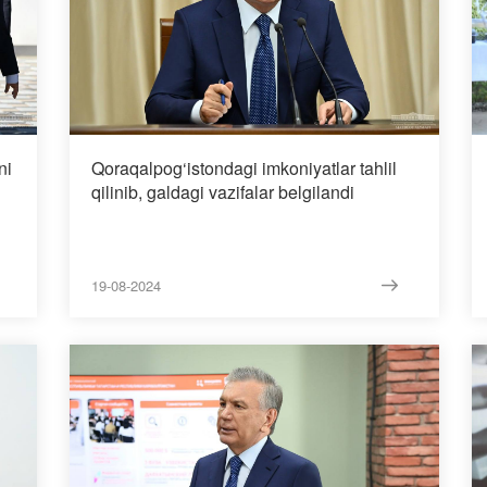
ni
Qoraqalpog‘istondagi imkoniyatlar tahlil
qilinib, galdagi vazifalar belgilandi
19-08-2024