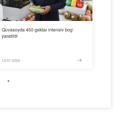
Quvasoyda 450 gektar intensiv bog‘
yaratildi
12-07-2024
»