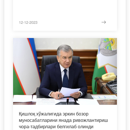
12-12-2023
Қишлоқ хўжалигида эркин бозор
муносабатларини янада ривожлантириш
чора-тадбирлари белгилаб олинди