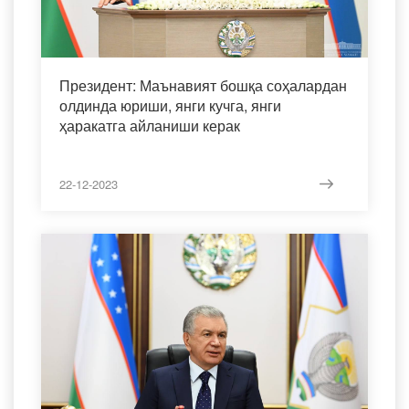
Президент: Маънавият бошқа соҳалардан
олдинда юриши, янги кучга, янги
ҳаракатга айланиши керак
22-12-2023