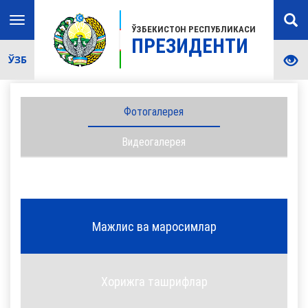
Toggle
ЎЗБЕКИСТОН РЕСПУБЛИКАСИ
navigation
ПРЕЗИДЕНТИ
ЎЗБ
Фотогалерея
Видеогалерея
Мажлис ва маросимлар
Хорижга ташрифлар