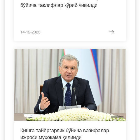
бўйича таклифлар кўриб чиқилди
14-12-2023
Қишга тайёргарлик бўйича вазифалар
ижроси муҳокама қилинди