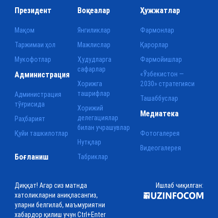
Президент
Воқеалар
Ҳужжатлар
Мақом
Янгиликлар
Фармонлар
Таржимаи ҳол
Мажлислар
Қарорлар
Мукофотлар
Ҳудудларга
Фармойишлар
сафарлар
Администрация
«Ўзбекистон —
Хорижга
2030» стратегияси
ташрифлар
Администрация
Ташаббуслар
тўғрисида
Хорижий
Медиатека
делегациялар
Раҳбарият
билан учрашувлар
Қуйи ташкилотлар
Фотогалерея
Нутқлар
Видеогалерея
Боғланиш
Табриклар
Диққат! Агар сиз матнда
Ишлаб чиқилган:
хатоликларни аниқласангиз,
уларни белгилаб, маъмуриятни
хабардор қилиш учун Ctrl+Enter