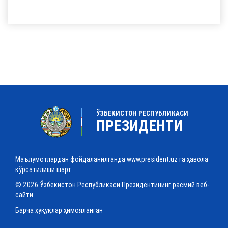
ЎЗБЕКИСТОН РЕСПУБЛИКАСИ
ПРЕЗИДЕНТИ
Маълумотлардан фойдаланилганда www.president.uz га ҳавола
кўрсатилиши шарт
© 2026 Ўзбекистон Республикаси Президентининг расмий веб-
сайти
Барча ҳуқуқлар ҳимояланган