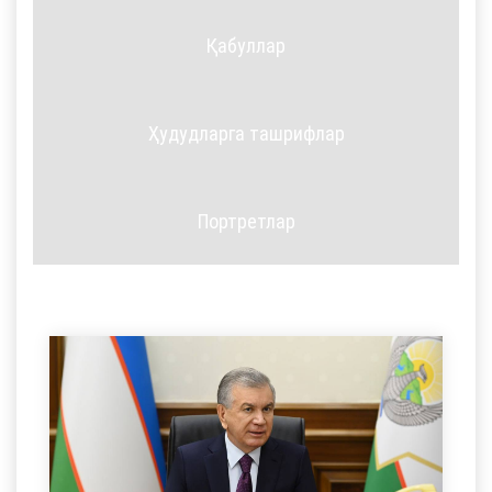
Қабуллар
Ҳудудларга ташрифлар
Портретлар