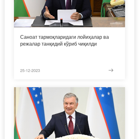
Саноат тармоқларидаги лойиҳалар ва
режалар танқидий кўриб чиқилди
25-12-2023