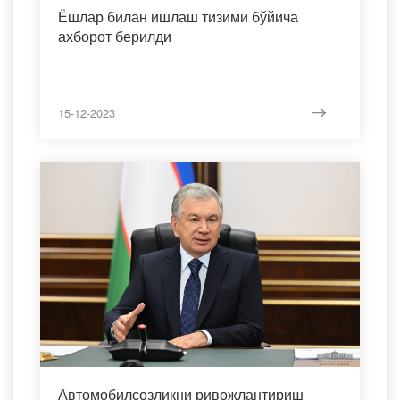
Ёшлар билан ишлаш тизими бўйича
ахборот берилди
15-12-2023
Автомобилсозликни ривожлантириш