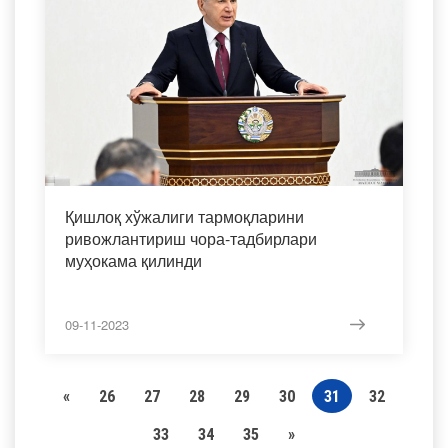
Қишлоқ хўжалиги тармоқларини
ривожлантириш чора-тадбирлари
муҳокама қилинди
09-11-2023
«
26
27
28
29
30
31
32
33
34
35
»