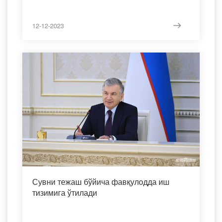
12-12-2023
Сувни тежаш бўйича фавқулодда иш
тизимига ўтилади