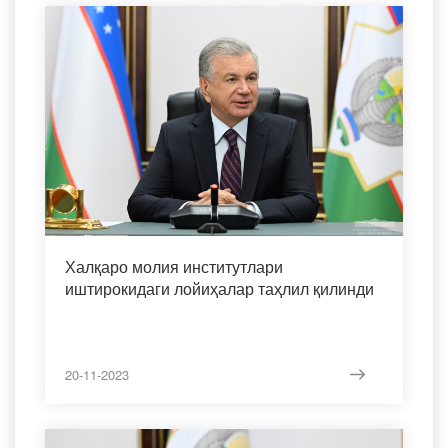
Халқаро молия институтлари
иштирокидаги лойиҳалар таҳлил қилинди
20-11-2023