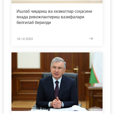
Ишлаб чиқариш ва хизматлар соҳасини
янада ривожлантириш вазифалари
белгилаб берилди
18-12-2023