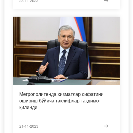
28-11-2023
Метрополитенда хизматлар сифатини
ошириш бўйича таклифлар тақдимот
қилинди
21-11-2023