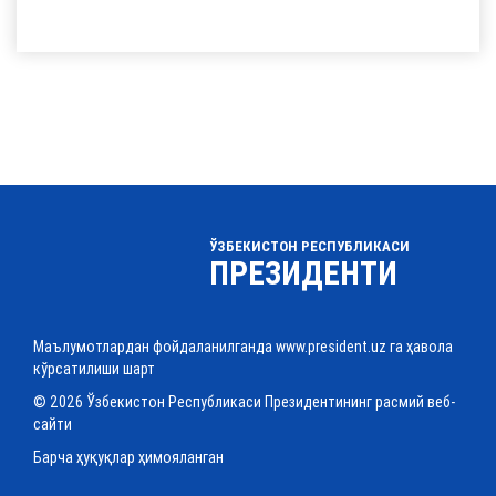
ЎЗБЕКИСТОН РЕСПУБЛИКАСИ
ПРЕЗИДЕНТИ
Маълумотлардан фойдаланилганда www.president.uz га ҳавола
кўрсатилиши шарт
© 2026 Ўзбекистон Республикаси Президентининг расмий веб-
сайти
Барча ҳуқуқлар ҳимояланган