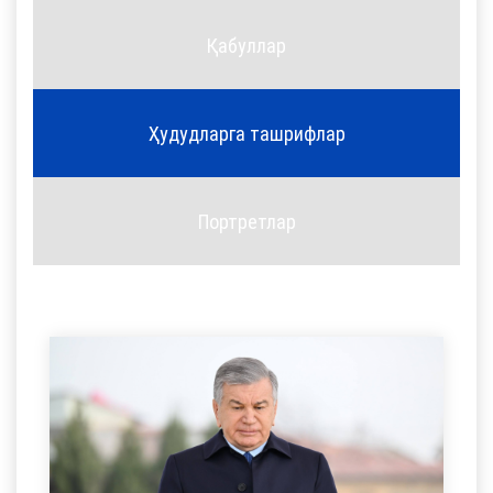
Қабуллар
Ҳудудларга ташрифлар
Портретлар