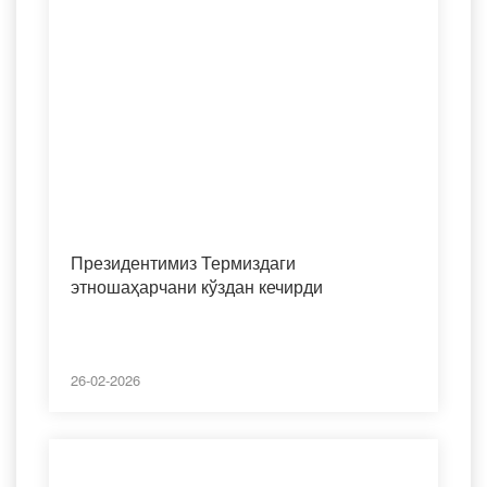
Президентимиз Термиздаги
этношаҳарчани кўздан кечирди
26-02-2026