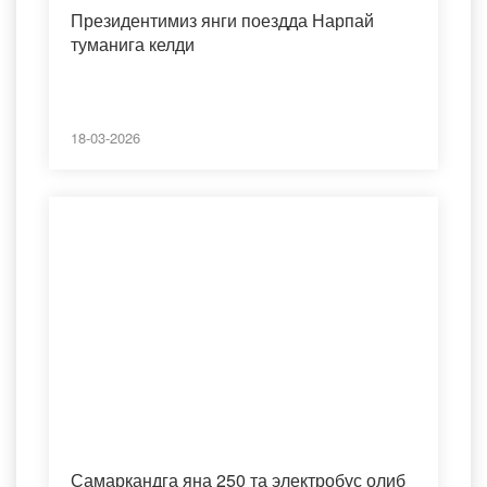
Президентимиз янги поездда Нарпай
туманига келди
18-03-2026
Самарқандга яна 250 та электробус олиб