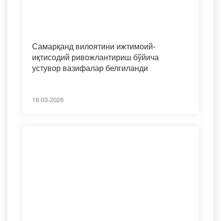
Самарқанд вилоятини ижтимоий-
иқтисодий ривожлантириш бўйича
устувор вазифалар белгиланди
18-03-2026