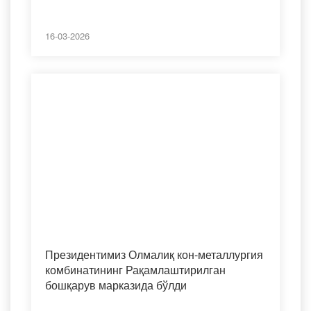
16-03-2026
Президентимиз Олмалиқ кон-металлургия
комбинатининг Рақамлаштирилган
бошқарув марказида бўлди