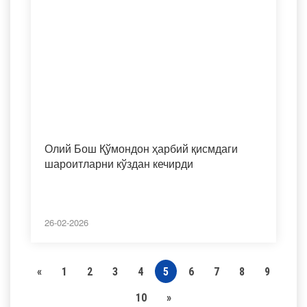
Олий Бош Қўмондон ҳарбий қисмдаги
шароитларни кўздан кечирди
26-02-2026
«
1
2
3
4
5
6
7
8
9
10
»