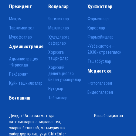
Президент
Воқеалар
Ҳужжатлар
Мақом
Янгиликлар
Фармонлар
Таржимаи ҳол
Мажлислар
Қарорлар
Мукофотлар
Ҳудудларга
Фармойишлар
сафарлар
Администрация
«Ўзбекистон —
Хорижга
2030» стратегияси
ташрифлар
Администрация
Ташаббуслар
тўғрисида
Хорижий
Медиатека
делегациялар
Раҳбарият
билан учрашувлар
Қуйи ташкилотлар
Фотогалерея
Нутқлар
Видеогалерея
Боғланиш
Табриклар
Диққат! Агар сиз матнда
Ишлаб чиқилган:
хатоликларни аниқласангиз,
уларни белгилаб, маъмуриятни
хабардор қилиш учун Ctrl+Enter