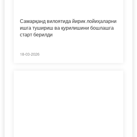
Самарқанд вилоятида йирик лойиҳаларни
ишга тушириш ва қурилишини бошлашга
старт берилди
18-03-2026