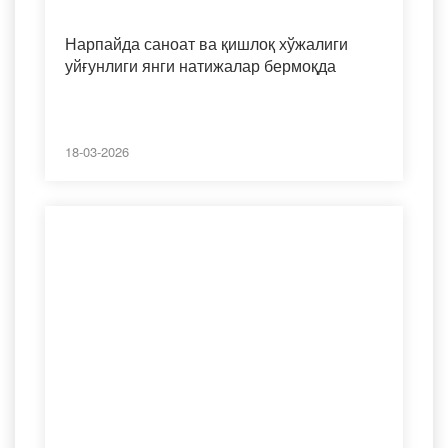
Нарпайда саноат ва қишлоқ хўжалиги
уйғунлиги янги натижалар бермоқда
18-03-2026