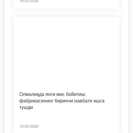
16-03-2026
Олмалиқда янги мис бойитиш
фабрикасининг биринчи навбати ишга
тушди
16-03-2026