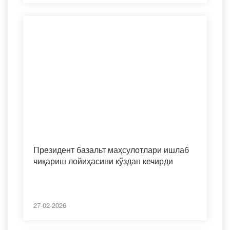
Президент базальт маҳсулотлари ишлаб
чиқариш лойиҳасини кўздан кечирди
27-02-2026