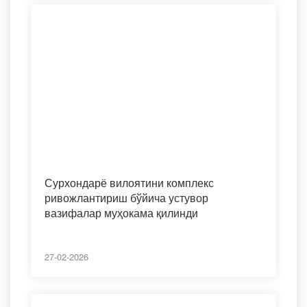
Сурхондарё вилоятини комплекс
ривожлантириш бўйича устувор
вазифалар муҳокама қилинди
27-02-2026