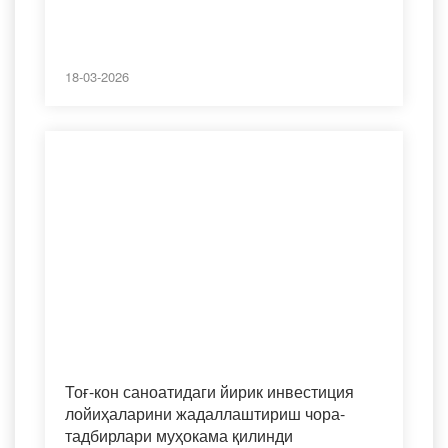
18-03-2026
Тоғ-кон саноатидаги йирик инвестиция
лойиҳаларини жадаллаштириш чора-
тадбирлари муҳокама қилинди