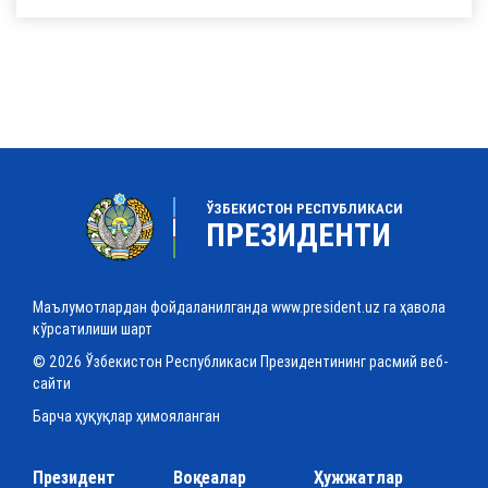
ЎЗБЕКИСТОН РЕСПУБЛИКАСИ
ПРЕЗИДЕНТИ
Маълумотлардан фойдаланилганда www.president.uz га ҳавола
кўрсатилиши шарт
© 2026 Ўзбекистон Республикаси Президентининг расмий веб-
сайти
Барча ҳуқуқлар ҳимояланган
Президент
Воқеалар
Ҳужжатлар