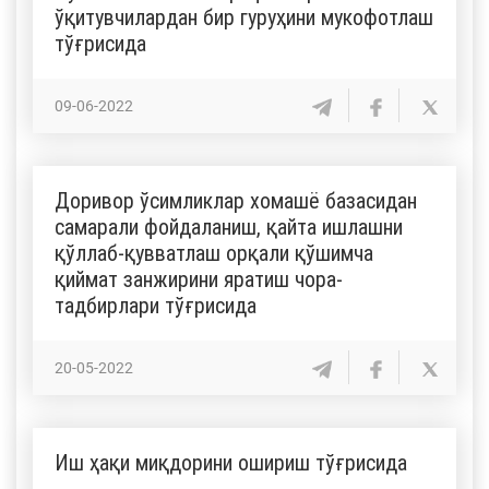
ўқитувчилардан бир гуруҳини мукофотлаш
тўғрисида
09-06-2022
Доривор ўсимликлар хомашё базасидан
самарали фойдаланиш, қайта ишлашни
қўллаб-қувватлаш орқали қўшимча
қиймат занжирини яратиш чора-
тадбирлари тўғрисида
20-05-2022
Иш ҳақи миқдорини ошириш тўғрисида