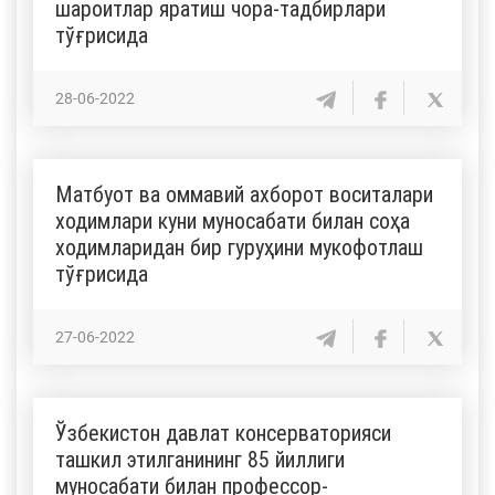
шароитлар яратиш чора-тадбирлари
тўғрисида
28-06-2022
Матбуот ва оммавий ахборот воситалари
ходимлари куни муносабати билан соҳа
ходимларидан бир гуруҳини мукофотлаш
тўғрисида
27-06-2022
Ўзбекистон давлат консерваторияси
ташкил этилганининг 85 йиллиги
муносабати билан профессор-