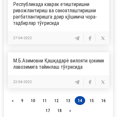
Республикада каврак етиштиришни
ривожлантириш ва саноатлаштиришни
рағбатлантиришга доир қўшимча чора-
тадбирлар тўғрисида
27-04-2022
М.Б.Азимовни Қашқадарё вилояти ҳокими
лавозимига тайинлаш тўғрисида
22-04-2022
«
9
10
11
12
13
14
15
16
17
18
»