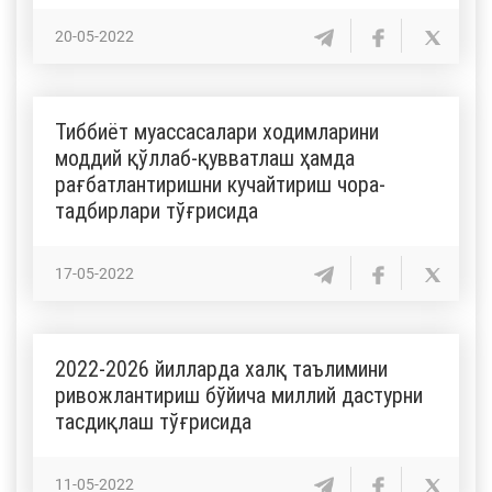
20-05-2022
Тиббиёт муассасалари ходимларини
моддий қўллаб-қувватлаш ҳамда
рағбатлантиришни кучайтириш чора-
тадбирлари тўғрисида
17-05-2022
2022-2026 йилларда халқ таълимини
ривожлантириш бўйича миллий дастурни
тасдиқлаш тўғрисида
11-05-2022