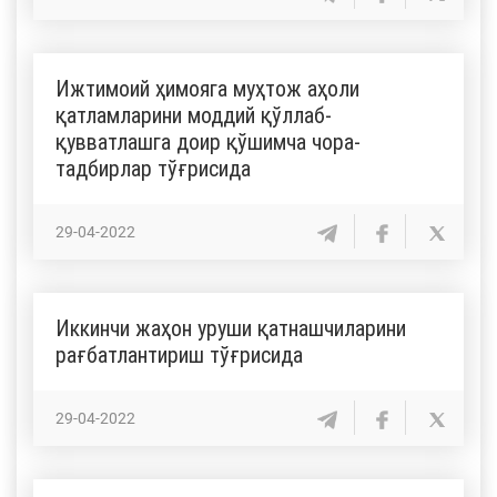
Ижтимоий ҳимояга муҳтож аҳоли
қатламларини моддий қўллаб-
қувватлашга доир қўшимча чора-
тадбирлар тўғрисида
29-04-2022
Иккинчи жаҳон уруши қатнашчиларини
рағбатлантириш тўғрисида
29-04-2022