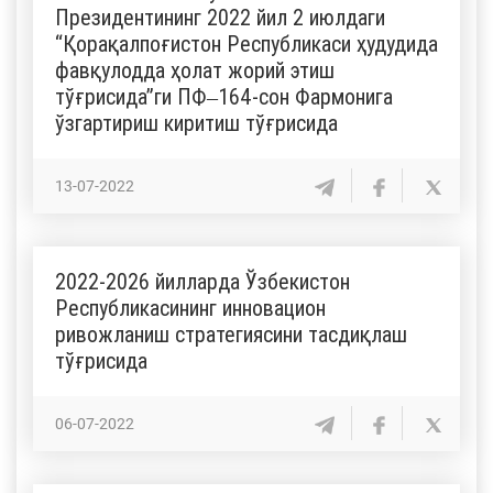
Президентининг 2022 йил 2 июлдаги
“Қорақалпоғистон Республикаси ҳудудида
фавқулодда ҳолат жорий этиш
тўғрисида”ги ПФ‒164-сон Фармонига
ўзгартириш киритиш тўғрисида
13-07-2022
2022-2026 йилларда Ўзбекистон
Республикасининг инновацион
ривожланиш стратегиясини тасдиқлаш
тўғрисида
06-07-2022