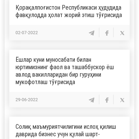
Қорақалпоғистон Республикаси ҳудудида
фавқулодда ҳолат жорий этиш тўғрисида
02-07-2022
Ёшлар куни муносабати билан
юртимизнинг фаол ва ташаббускор ёш
авлод вакилларидан бир гуруҳини
мукофотлаш тўғрисида
29-06-2022
Солиқ маъмуриятчилигини ислоҳ қилиш
даврида бизнес учун қулай шарт-