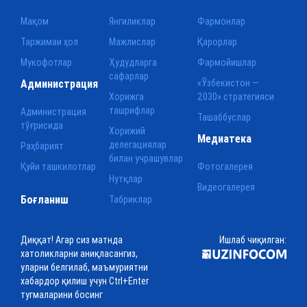
Мақом
Янгиликлар
Фармонлар
Таржимаи ҳол
Мажлислар
Қарорлар
Мукофотлар
Ҳудудларга
Фармойишлар
сафарлар
Администрация
«Ўзбекистон —
Хорижга
2030» стратегияси
ташрифлар
Администрация
Ташаббуслар
тўғрисида
Хорижий
Медиатека
делегациялар
Раҳбарият
билан учрашувлар
Қуйи ташкилотлар
Фотогалерея
Нутқлар
Видеогалерея
Боғланиш
Табриклар
Диққат! Агар сиз матнда
Ишлаб чиқилган:
хатоликларни аниқласангиз,
уларни белгилаб, маъмуриятни
хабардор қилиш учун Ctrl+Enter
тугмаларини босинг