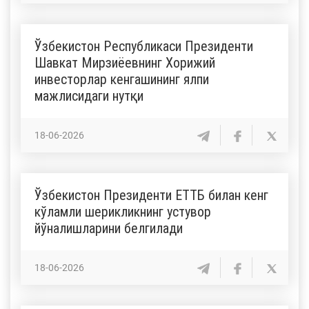
Ўзбекистон Республикаси Президенти
Шавкат Мирзиёевнинг Хорижий
инвесторлар кенгашининг ялпи
мажлисидаги нутқи
18-06-2026
Ўзбекистон Президенти ЕТТБ билан кенг
кўламли шерикликнинг устувор
йўналишларини белгилади
18-06-2026