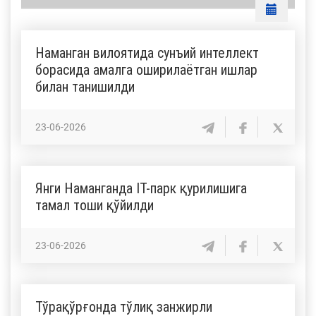
Наманган вилоятида сунъий интеллект
борасида амалга оширилаётган ишлар
билан танишилди
23-06-2026
Янги Наманганда IT-парк қурилишига
тамал тоши қўйилди
23-06-2026
Тўрақўрғонда тўлиқ занжирли