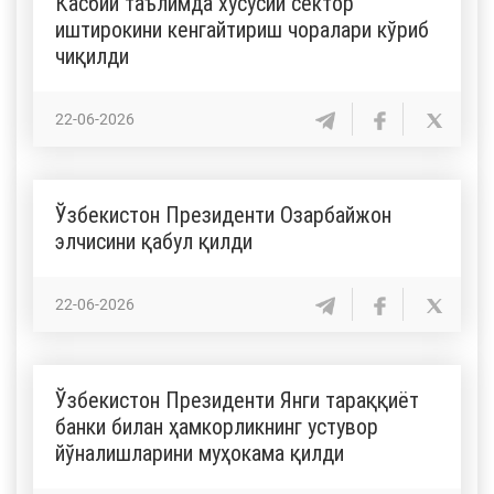
Касбий таълимда хусусий сектор
иштирокини кенгайтириш чоралари кўриб
чиқилди
22-06-2026
Ўзбекистон Президенти Озарбайжон
элчисини қабул қилди
22-06-2026
Ўзбекистон Президенти Янги тараққиёт
банки билан ҳамкорликнинг устувор
йўналишларини муҳокама қилди