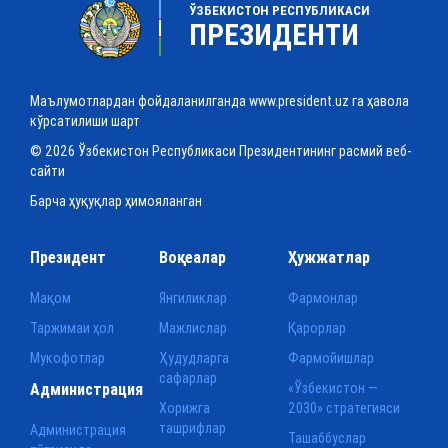
ЎЗБЕКИСТОН РЕСПУБЛИКАСИ
ПРЕЗИДЕНТИ
Маълумотлардан фойдаланилганда www.president.uz га ҳавола
кўрсатилиши шарт
© 2026 Ўзбекистон Республикаси Президентининг расмий веб-
сайти
Барча ҳуқуқлар ҳимояланган
Президент
Воқеалар
Ҳужжатлар
Мақом
Янгиликлар
Фармонлар
Таржимаи ҳол
Мажлислар
Қарорлар
Мукофотлар
Ҳудудларга
Фармойишлар
сафарлар
Администрация
«Ўзбекистон —
Хорижга
2030» стратегияси
ташрифлар
Администрация
Ташаббуслар