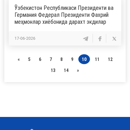
Ўзбекистон Республикаси Президенти ва
Германия Федерал Президенти Фахрий
меҳмонлар хиёбонида дарахт экдилар
17-06-2026
«
5
6
7
8
9
10
11
12
13
14
»