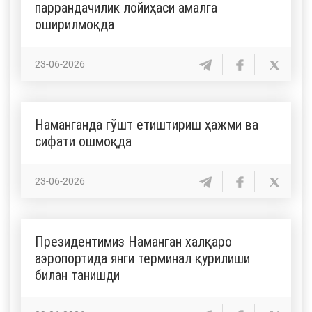
паррандачилик лойиҳаси амалга
оширилмоқда
23-06-2026
Наманганда гўшт етиштириш ҳажми ва
сифати ошмоқда
23-06-2026
Президентимиз Наманган халқаро
аэропортида янги терминал қурилиши
билан танишди