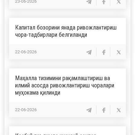
23-06-2026
Капитал бозорини янада ривожлантириш
чора-тадбирлари белгиланди
22-06-2026
Маҳалла тизимини рақамлаштириш ва
илмий асосда ривожлантириш чоралари
муҳокама қилинди
22-06-2026