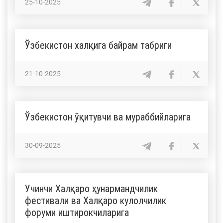
25-10-2025
Ўзбекистон халқига байрам табриги
21-10-2025
Ўзбекистон ўқитувчи ва мураббийларига
30-09-2025
Учинчи Халқаро ҳунармандчилик
фестивали ва Халқаро кулолчилик
форуми иштирокчиларига