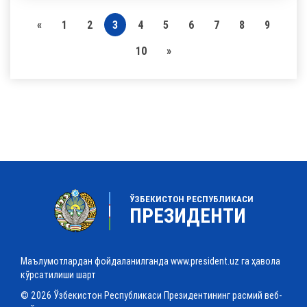
«
1
2
3
4
5
6
7
8
9
10
»
ЎЗБЕКИСТОН РЕСПУБЛИКАСИ
ПРЕЗИДЕНТИ
Маълумотлардан фойдаланилганда www.president.uz га ҳавола
кўрсатилиши шарт
© 2026 Ўзбекистон Республикаси Президентининг расмий веб-