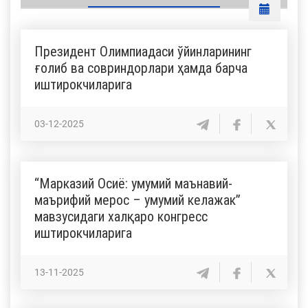
Президент Олимпиадаси ўйинларининг
ғолиб ва совриндорлари ҳамда барча
иштирокчиларига
03-12-2025
“Марказий Осиё: умумий маънавий-
маърифий мерос – умумий келажак”
мавзусидаги халқаро конгресс
иштирокчиларига
13-11-2025