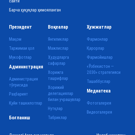
сайти
Барча ҳуқуқлар ҳимояланган
Президент
Воқеалар
Ҳужжатлар
Мақом
Янгиликлар
Фармонлар
Таржимаи ҳол
Мажлислар
Қарорлар
Мукофотлар
Ҳудудларга
Фармойишлар
сафарлар
Администрация
«Ўзбекистон —
Хорижга
2030» стратегияси
ташрифлар
Администрация
Ташаббуслар
тўғрисида
Хорижий
Медиатека
делегациялар
Раҳбарият
билан учрашувлар
Қуйи ташкилотлар
Фотогалерея
Нутқлар
Видеогалерея
Боғланиш
Табриклар