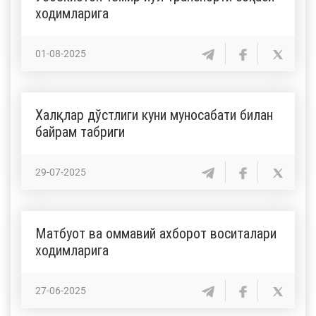
ходимларига
01-08-2025
Халқлар дўстлиги куни муносабати билан
байрам табриги
29-07-2025
Матбуот ва оммавий ахборот воситалари
ходимларига
27-06-2025