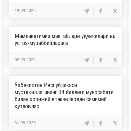
19-09-2025
Мамлакатимиз мактаблари ўқувчилари ва
устоз-мураббийларига
02-09-2025
Ўзбекистон Республикаси
мустақиллигининг 34 йиллиги муносабати
билан хорижий етакчилардан самимий
қутловлар
31-08-2025