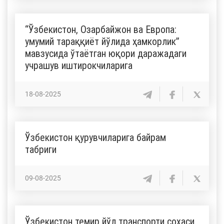
“Ўзбекистон, Озарбайжон ва Европа:
умумий тараққиёт йўлида ҳамкорлик”
мавзусида ўтаётган юқори даражадаги
учрашув иштирокчиларига
18-08-2025
Ўзбекистон қурувчиларига байрам
табриги
09-08-2025
Ўзбекистон темир йўл транспорти соҳаси