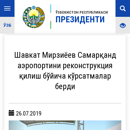
Toggle
ЎЗБЕКИСТОН РЕСПУБЛИКАСИ
navigation
ПРЕЗИДЕНТИ
ЎЗБ
Шавкат Мирзиёев Самарқанд
аэропортини реконструкция
қилиш бўйича кўрсатмалар
берди
26.07.2019