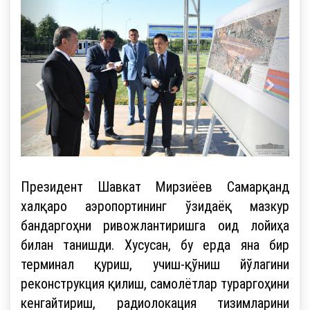
Президент Шавкат Мирзиёев Самарқанд
халқаро аэропортининг ўзидаёқ мазкур
бандаргоҳни ривожлантиришга оид лойиҳа
билан танишди. Хусусан, бу ерда яна бир
терминал қуриш, учиш-қўниш йўлагини
реконструкция қилиш, самолётлар тураргоҳини
кенгайтириш, радиолокация тизимларини