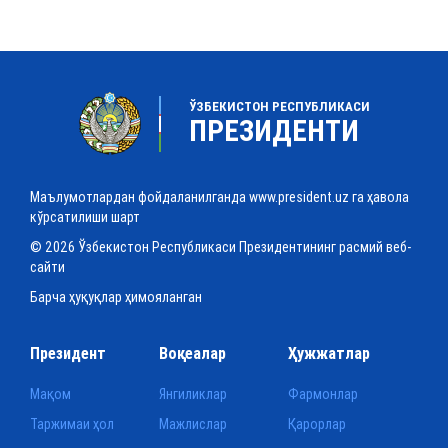
ЎЗБЕКИСТОН РЕСПУБЛИКАСИ
ПРЕЗИДЕНТИ
Маълумотлардан фойдаланилганда www.president.uz га ҳавола
кўрсатилиши шарт
© 2026 Ўзбекистон Республикаси Президентининг расмий веб-
сайти
Барча ҳуқуқлар ҳимояланган
Президент
Воқеалар
Ҳужжатлар
Мақом
Янгиликлар
Фармонлар
Таржимаи ҳол
Мажлислар
Қарорлар