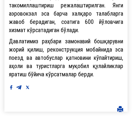
такомиллаштириш режалаштирилган. Янги
аэровокзал эса барча халқаро талабларга
жавоб берадиган, соатига 600 йўловчига
хизмат кўрсатадиган бўлади.
Давлатимиз раҳбари замонавий бошқарувни
жорий қилиш, реконструкция мобайнида эса
поезд ва автобуслар қатновини кўпайтириш,
аҳоли ва туристларга муқобил қулайликлар
яратиш бўйича кўрсатмалар берди.