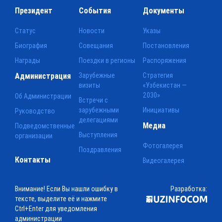
Президент
События
Документы
Статус
Новости
Указы
Биография
Совещания
Постановления
Награды
Поездки в регионы
Распоряжения
Администрация
Зарубежные
Стратегия
визиты
«Узбекистан —
2030»
Об Администрации
Встречи с
зарубежными
Инициативы
Руководство
делегациями
Медиа
Подведомственные
Выступления
организации
Фотогалерея
Поздравления
Контакты
Видеогалерея
Внимание! Если Вы нашли ошибку в
Разработка:
тексте, выделите её и нажмите
Ctrl+Enter для уведомления
администрации