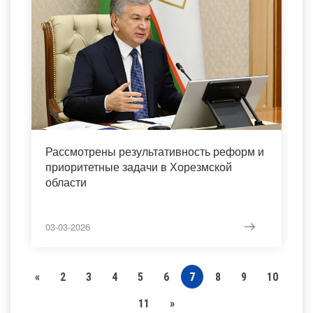
Рассмотрены результативность реформ и
приоритетные задачи в Хорезмской
области
03-03-2026
«
2
3
4
5
6
7
8
9
10
11
»