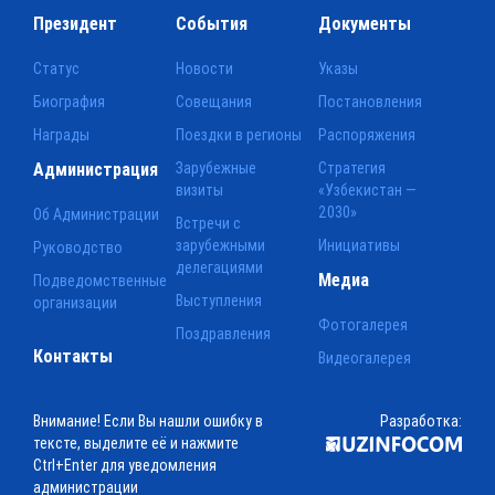
Президент
События
Документы
Статус
Новости
Указы
Биография
Совещания
Постановления
Награды
Поездки в регионы
Распоряжения
Администрация
Зарубежные
Стратегия
визиты
«Узбекистан —
2030»
Об Администрации
Встречи с
зарубежными
Инициативы
Руководство
делегациями
Медиа
Подведомственные
Выступления
организации
Фотогалерея
Поздравления
Контакты
Видеогалерея
Внимание! Если Вы нашли ошибку в
Разработка:
тексте, выделите её и нажмите
Ctrl+Enter для уведомления
администрации