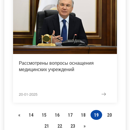
Рассмотрены вопросы оснащения
медицинских учреждений
20-01-2025
«
14
15
16
17
18
19
20
21
22
23
»