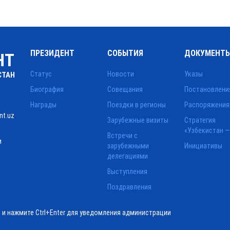
ПРЕЗИДЕНТ
СОБЫТИЯ
ДОКУМЕНТ
НТ
Статус
Новости
Указы
СТАН
Биография
Совещания
Постановлени
Награды
Поездки в регионы
Распоряжения
nt.uz
Зарубежные визиты
Стратегия
«Узбекистан —
Встречи с
и
зарубежными
Инициативы
делегациями
Выступления
Поздравления
ё и нажмите Ctrl+Enter для уведомления администрации