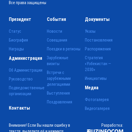
Все права защищены
Президент
События
Документы
Статус
Новости
Указы
Биография
Совещания
Постановления
Награды
Поездки в регионы
Распоряжения
Администрация
Зарубежные
Стратегия
визиты
«Узбекистан —
2030»
Об Администрации
Встречи с
зарубежными
Инициативы
Руководство
делегациями
Медиа
Подведомственные
Выступления
организации
Фотогалерея
Поздравления
Контакты
Видеогалерея
Внимание! Если Вы нашли ошибку в
Разработка:
тексте, выделите её и нажмите