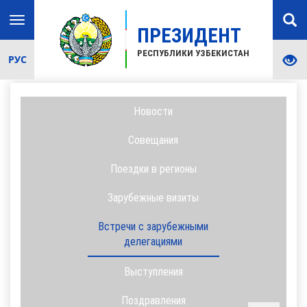
Toggle
ПРЕЗИДЕНТ
navigation
РЕСПУБЛИКИ УЗБЕКИСТАН
РУС
Новости
Совещания
Поездки в регионы
Зарубежные визиты
Встречи с зарубежными
делегациями
Выступления
Поздравления