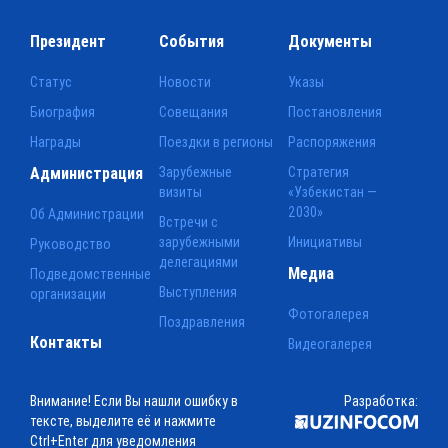
Президент
События
Документы
Статус
Новости
Указы
Биография
Совещания
Постановления
Награды
Поездки в регионы
Распоряжения
Администрация
Зарубежные
Стратегия
визиты
«Узбекистан —
2030»
Об Администрации
Встречи с
зарубежными
Инициативы
Руководство
делегациями
Медиа
Подведомственные
Выступления
организации
Фотогалерея
Поздравления
Контакты
Видеогалерея
Внимание! Если Вы нашли ошибку в
Разработка:
тексте, выделите её и нажмите
Ctrl+Enter для уведомления