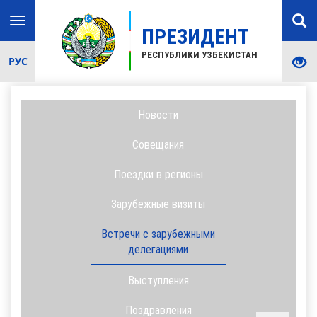
Toggle
ПРЕЗИДЕНТ
navigation
РЕСПУБЛИКИ УЗБЕКИСТАН
РУС
Новости
Совещания
Поездки в регионы
Зарубежные визиты
Встречи с зарубежными
делегациями
Выступления
Поздравления