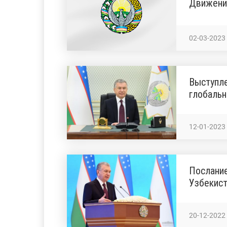
Движени
02-03-2023
Выступле
глобальн
12-01-2023
Послани
Узбекис
20-12-2022