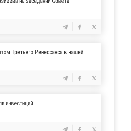
зиёева на заседании Совета
том Третьего Ренессанса в нашей
ля инвестиций