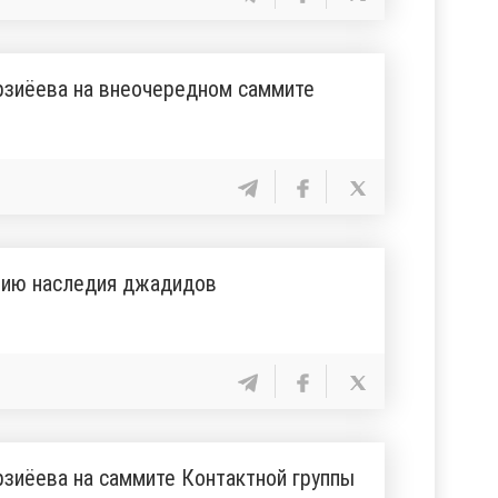
рзиёева на внеочередном саммите
нию наследия джадидов
зиёева на саммите Контактной группы