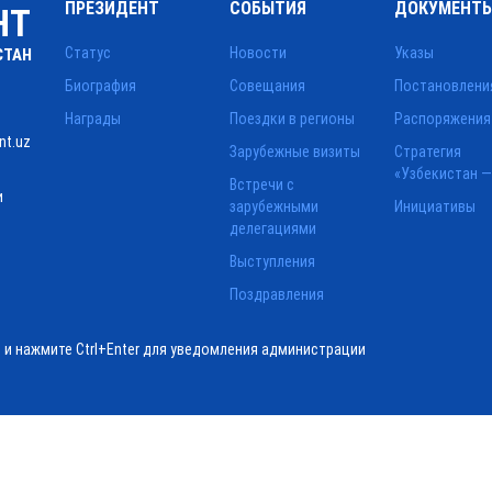
ПРЕЗИДЕНТ
СОБЫТИЯ
ДОКУМЕНТ
НТ
Статус
Новости
Указы
СТАН
Биография
Совещания
Постановлени
Награды
Поездки в регионы
Распоряжения
nt.uz
Зарубежные визиты
Стратегия
«Узбекистан —
Встречи с
и
зарубежными
Инициативы
делегациями
Выступления
Поздравления
ё и нажмите Ctrl+Enter для уведомления администрации