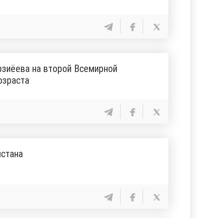
зиёева на второй Всемирной
озраста
истана