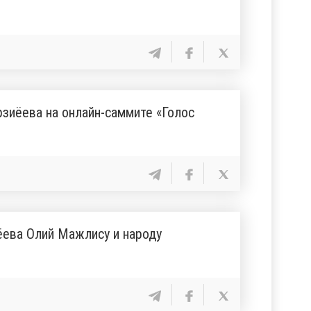
зиёева на онлайн-саммите «Голос
ёева Олий Мажлису и народу