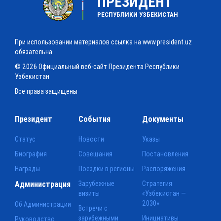
ПРЕЗИДЕНТ
РЕСПУБЛИКИ УЗБЕКИСТАН
При использовании материалов ссылка на www.president.uz
обязательна
© 2026 Официальный веб-сайт Президента Республики
Узбекистан
Все права защищены
Президент
События
Документы
Статус
Новости
Указы
Биография
Совещания
Постановления
Награды
Поездки в регионы
Распоряжения
Администрация
Зарубежные
Стратегия
визиты
«Узбекистан —
2030»
Об Администрации
Встречи с
зарубежными
Инициативы
Руководство