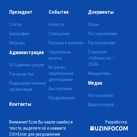
Президент
События
Документы
Статус
Новости
Указы
Биография
Совещания
Постановления
Награды
Поездки в регионы
Распоряжения
Администрация
Зарубежные
Стратегия
визиты
«Узбекистан —
2030»
Об Администрации
Встречи с
зарубежными
Инициативы
Руководство
делегациями
Медиа
Подведомственные
Выступления
организации
Фотогалерея
Поздравления
Контакты
Видеогалерея
Внимание! Если Вы нашли ошибку в
Разработка:
тексте, выделите её и нажмите
Ctrl+Enter для уведомления