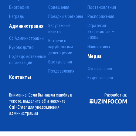
Биография
Совещания
Постановления
Награды
Поездки в регионы
Распоряжения
Администрация
Зарубежные
Стратегия
визиты
«Узбекистан —
2030»
Об Администрации
Встречи с
зарубежными
Инициативы
Руководство
делегациями
Медиа
Подведомственные
Выступления
организации
Фотогалерея
Поздравления
Контакты
Видеогалерея
Внимание! Если Вы нашли ошибку в
Разработка:
тексте, выделите её и нажмите
Ctrl+Enter для уведомления
администрации