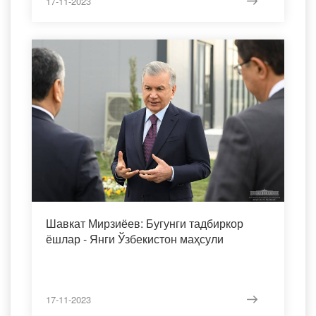
17-11-2023
Шавкат Мирзиёев: Бугунги тадбиркор
ёшлар - Янги Ўзбекистон маҳсули
17-11-2023