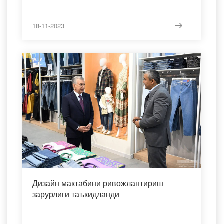
18-11-2023
Дизайн мактабини ривожлантириш
зарурлиги таъкидланди