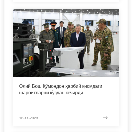
Олий Бош Қўмондон ҳарбий қисмдаги
шароитларни кўздан кечирди
16-11-2023