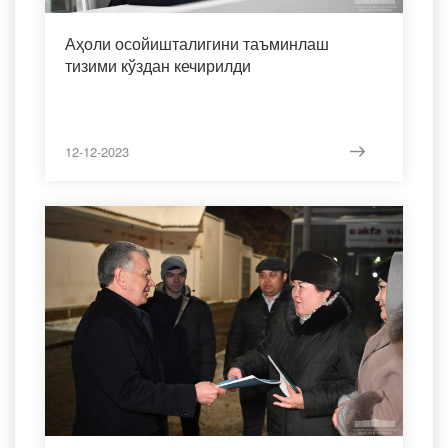
Аҳоли осойишталигини таъминлаш
тизими кўздан кечирилди
12-12-2023