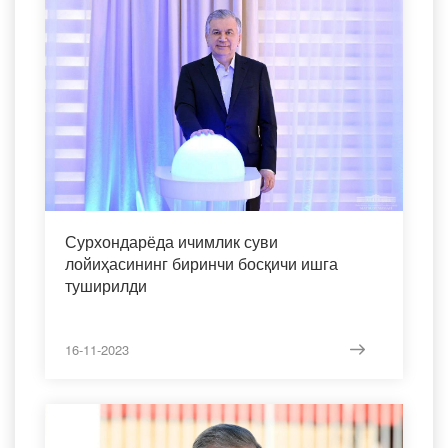
Сурхондарёда ичимлик суви
лойиҳасининг биринчи босқичи ишга
туширилди
16-11-2023