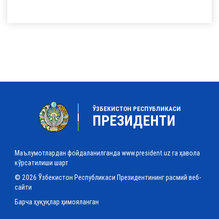
ЎЗБЕКИСТОН РЕСПУБЛИКАСИ
ПРЕЗИДЕНТИ
Маълумотлардан фойдаланилганда www.president.uz га ҳавола
кўрсатилиши шарт
© 2026 Ўзбекистон Республикаси Президентининг расмий веб-
сайти
Барча ҳуқуқлар ҳимояланган