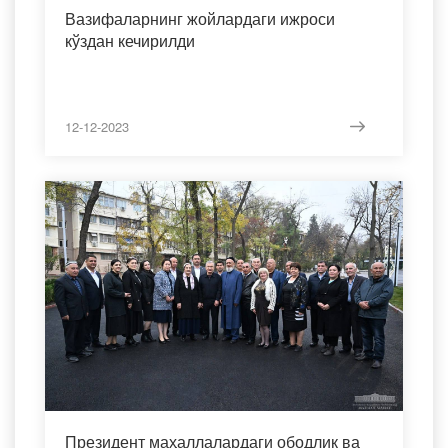
Вазифаларнинг жойлардаги ижроси
кўздан кечирилди
12-12-2023
Президент маҳаллалардаги ободлик ва