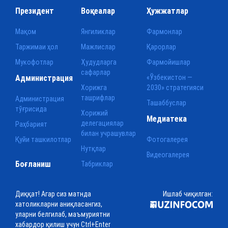
Президент
Воқеалар
Ҳужжатлар
Мақом
Янгиликлар
Фармонлар
Таржимаи ҳол
Мажлислар
Қарорлар
Мукофотлар
Ҳудудларга
Фармойишлар
сафарлар
Администрация
«Ўзбекистон —
Хорижга
2030» стратегияси
ташрифлар
Администрация
Ташаббуслар
тўғрисида
Хорижий
Медиатека
делегациялар
Раҳбарият
билан учрашувлар
Қуйи ташкилотлар
Фотогалерея
Нутқлар
Видеогалерея
Боғланиш
Табриклар
Диққат! Агар сиз матнда
Ишлаб чиқилган:
хатоликларни аниқласангиз,
уларни белгилаб, маъмуриятни
хабардор қилиш учун Ctrl+Enter