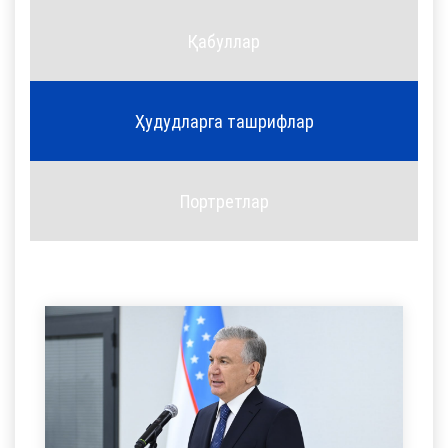
Қабуллар
Ҳудудларга ташрифлар
Портретлар