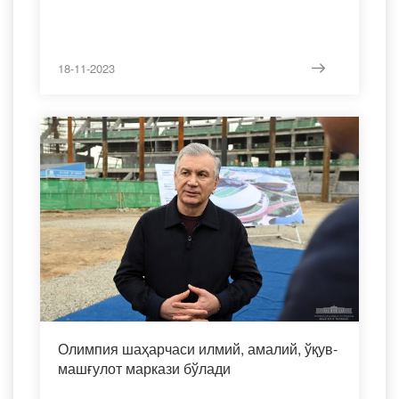
18-11-2023
Олимпия шаҳарчаси илмий, амалий, ўқув-
машғулот маркази бўлади