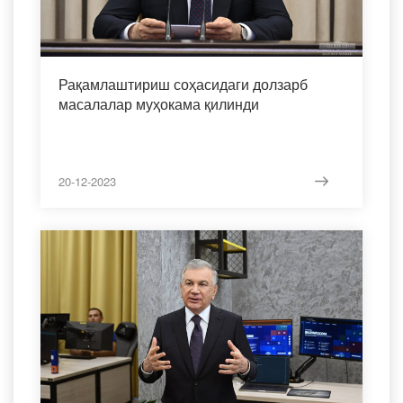
Рақамлаштириш соҳасидаги долзарб
масалалар муҳокама қилинди
20-12-2023