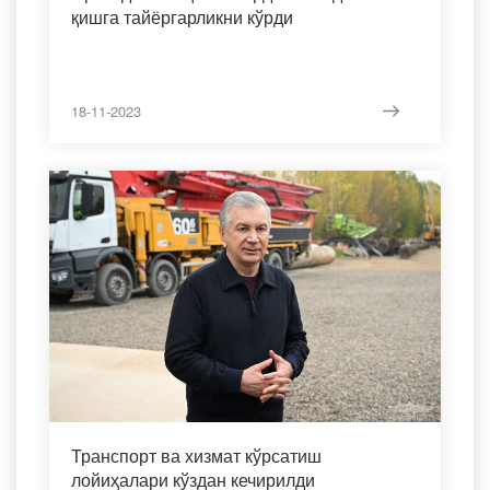
қишга тайёргарликни кўрди
18-11-2023
Транспорт ва хизмат кўрсатиш
лойиҳалари кўздан кечирилди