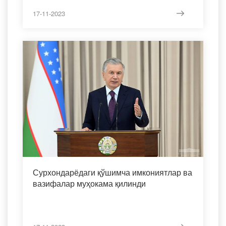
17-11-2023
Сурхондарёдаги қўшимча имкониятлар ва
вазифалар муҳокама қилинди