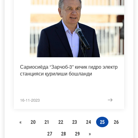
Сариосиёда “Зарчоб-3” кичик гидро электр
станцияси қурилиши бошланди
16-11-2023
«
20
21
22
23
24
25
26
27
28
29
»