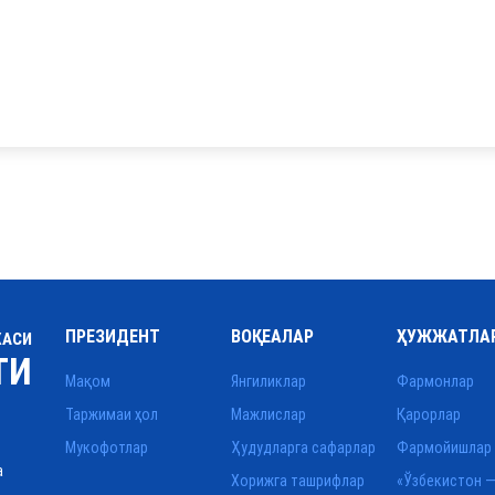
ПРЕЗИДЕНТ
ВОҚЕАЛАР
ҲУЖЖАТЛА
КАСИ
ТИ
Мақом
Янгиликлар
Фармонлар
Таржимаи ҳол
Мажлислар
Қарорлар
Мукофотлар
Ҳудудларга сафарлар
Фармойишлар
а
Хорижга ташрифлар
«Ўзбекистон —