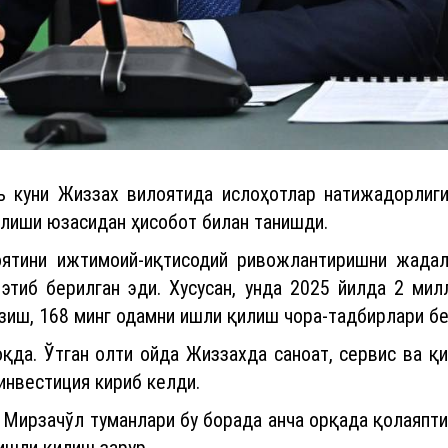
куни Жиззах вилоятида ислоҳотлар натижадорлиги
илиши юзасидан ҳисобот билан танишди.
оятини ижтимоий-иқтисодий ривожлантиришни жада
 этиб берилган эди. Хусусан, унда 2025 йилда 2 ми
зиш, 168 минг одамни ишли қилиш чора-тадбирлари бе
қда. Ўтган олти ойда Жиззахда саноат, сервис ва қ
инвестиция кириб келди.
 Мирзачўл туманлари бу борада анча орқада қолаяпти
ишли қилиш зарур.