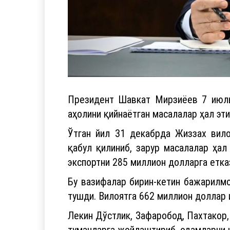
Президент Шавкат Мирзиёев 7 июль 
аҳолини қийнаётган масалалар ҳал эт
Ўтган йил 31 декабрда Жиззах вил
қабул қилиниб, зарур масалалар ҳал
экспортни 285 миллион долларга етка
Бу вазифалар бирин-кетин бажарилмо
тушди. Вилоятга 662 миллион доллар 
Лекин Дўстлик, Зафаробод, Пахтакор,
туманларга жойлаштириб, одамларни 