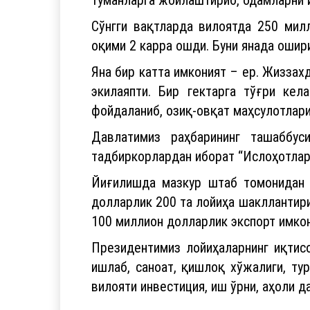
Сўнгги вақтларда вилоятда 250 мил
оқими 2 карра ошди. Буни янада ошир
Яна бир катта имконият – ер. Жиззах
экилаяпти. Бир гектарга тўғри кел
фойдаланиб, озиқ-овқат маҳсулотлари
Давлатимиз раҳбарининг ташаббус
тадбиркорлардан иборат “Ислоҳотлар
Йиғилишда мазкур штаб томонидан т
долларлик 200 та лойиҳа шакллантири
100 миллион долларлик экспорт имкон
Президентимиз лойиҳаларнинг иқтис
ишлаб, саноат, қишлоқ хўжалиги, ту
вилояти инвестиция, иш ўрни, аҳоли д