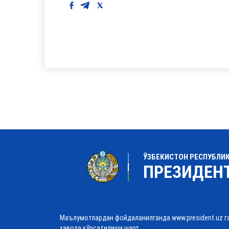
ЎЗБЕКИСТОН РЕСПУБЛИ
ПРЕЗИДЕН
Маълумотлардан фойдаланилганда www.president.uz г
ҳавола кўрсатилиши шарт