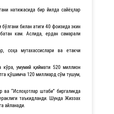
гани натижасида бир йилда сайёҳлар
 бўлгани билан атиги 40 фоизида экин
сбатан кам. Аслида, ердан самарали
р, соҳа мутахассислари ва етакчи
а кўра, умумий қиймати 520 миллион
етга қўшимча 120 миллиард сўм тушум,
р ва “Ислоҳотлар штаби” биргаликда
кераклиги таъкидланди. Шунда Жиззах
га айланади.