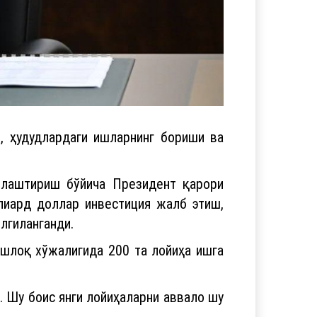
, ҳудудлардаги ишларнинг бориши ва
ллаштириш бўйича Президент қарори
ллиард доллар инвестиция жалб этиш,
лгиланганди.
ишлоқ хўжалигида 200 та лойиҳа ишга
. Шу боис янги лойиҳаларни аввало шу