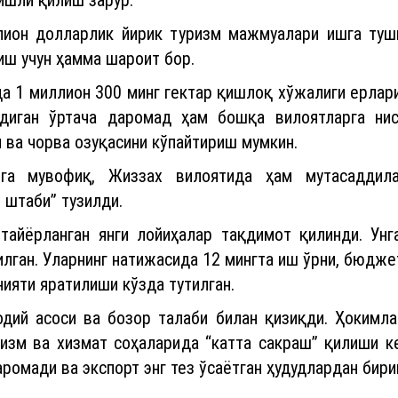
лион долларлик йирик туризм мажмуалари ишга туш
иш учун ҳамма шароит бор.
да 1 миллион 300 минг гектар қишлоқ хўжалиги ерлари
адиган ўртача даромад ҳам бошқа вилоятларга ни
 ва чорва озуқасини кўпайтириш мумкин.
ига мувофиқ, Жиззах вилоятида ҳам мутасаддила
 штаби” тузилди.
айёрланган янги лойиҳалар тақдимот қилинди. Унг
лган. Уларнинг натижасида 12 мингта иш ўрни, бюдж
ияти яратилиши кўзда тутилган.
одий асоси ва бозор талаби билан қизиқди. Ҳокимла
ризм ва хизмат соҳаларида “катта сакраш” қилиши 
аромади ва экспорт энг тез ўсаётган ҳудудлардан бири