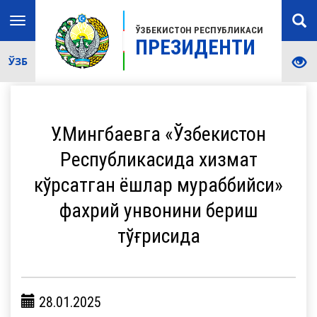
Toggle
ЎЗБЕКИСТОН РЕСПУБЛИКАСИ
navigation
ПРЕЗИДЕНТИ
ЎЗБ
У.Мингбаевга «Ўзбекистон
Республикасида хизмат
кўрсатган ёшлар мураббийси»
фахрий унвонини бериш
тўғрисида
28.01.2025