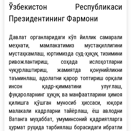
Ўзбекистон Республикаси
Президентининг Фармони
Давлат органларидаги кўп йиллик самарали
меҳнати, мамлакатимиз мустақиллигини
мустаҳкамлаш, юртимизда суд-ҳуқуқ тизимини
ривожлантириш, соҳада ислоҳотларни
чуқурлаштириш, жамиятда қонунийликни
таъминлаш, адолатни қарор топтириш орқали
инсон қадр-қимматини улуғлаш,
фуқароларнинг ҳуқуқ ва манфаатларини ҳимоя
қилишга қўшган муносиб ҳиссаси, юқори
малакали кадрларни тайёрлаш, ёш авлодни
Ватанга муҳаббат, умуминсоний қадриятларга
ҳурмат руҳида тарбиялаш борасидаги ибратли