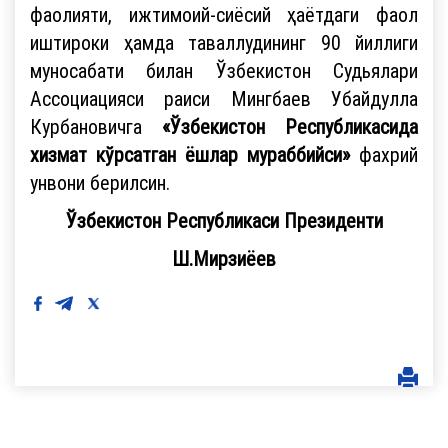
фаолияти, ижтимоий-сиёсий ҳаётдаги фаол
иштироки ҳамда таваллудининг 90 йиллиги
муносабати билан Ўзбекистон Судьялари
Ассоциацияси раиси Мингбаев Убайдулла
Курбановичга
«Ўзбекистон
Республикасида
хизмат
кўрсатган
ёшлар
мураббийси»
фахрий
унвони берилсин.
Ўзбекистон
Республикаси
Президенти
Ш.Мирзиёев