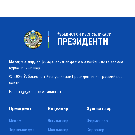
ЎЗБЕКИСТОН РЕСПУБЛИКАСИ
ПРЕЗИДЕНТИ
Маълумотлардан фойдаланилганда www.president.uz га ҳавола
кўрсатилиши шарт
© 2026 Ўзбекистон Республикаси Президентининг расмий веб-
сайти
Барча ҳуқуқлар ҳимояланган
Президент
Воқеалар
Ҳужжатлар
Мақом
Янгиликлар
Фармонлар
Таржимаи ҳол
Мажлислар
Қарорлар