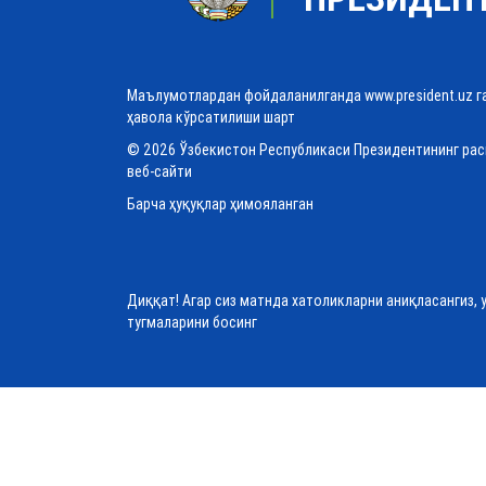
Маълумотлардан фойдаланилганда www.president.uz г
ҳавола кўрсатилиши шарт
© 2026 Ўзбекистон Республикаси Президентининг ра
веб-сайти
Барча ҳуқуқлар ҳимояланган
Диққат! Агар сиз матнда хатоликларни аниқласангиз, 
тугмаларини босинг