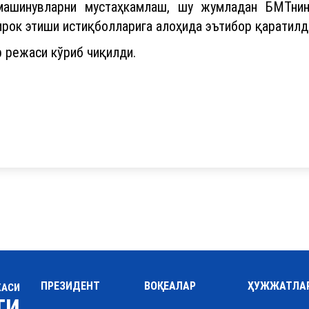
лмашинувларни мустаҳкамлаш, шу жумладан БМТнин
рок этиши истиқболларига алоҳида эътибор қаратилд
 режаси кўриб чиқилди.
ПРЕЗИДЕНТ
ВОҚЕАЛАР
ҲУЖЖАТЛА
КАСИ
ТИ