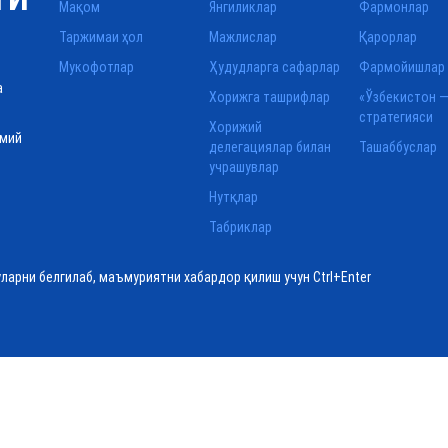
Мақом
Янгиликлар
Фармонлар
Таржимаи ҳол
Мажлислар
Қарорлар
Мукофотлар
Ҳудудларга сафарлар
Фармойишлар
а
Хорижга ташрифлар
«Ўзбекистон —
стратегияси
Хорижий
смий
делегациялар билан
Ташаббуслар
учрашувлар
Нутқлар
Табриклар
уларни белгилаб, маъмуриятни хабардор қилиш учун Ctrl+Enter