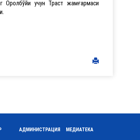
г Оролбўйи учун Траст жамғармаси
и.
Р
АДМИНИСТРАЦИЯ
МЕДИАТЕКА