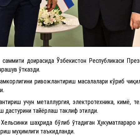
9 саммити доирасида Ўзбекистон Республикаси Пре
чрашув ўтказди.
ҳамкорлигини ривожлантириш масалалари кўриб чиқил
и.
антириш учун металлургия, электротехника, кимё, 
ш дастурини тайёрлаш таклиф этилди.
 Хельсинки шаҳрида бўлиб ўтадиган Ҳукуматлараро к
ўриш муҳимлиги таъкидланди.