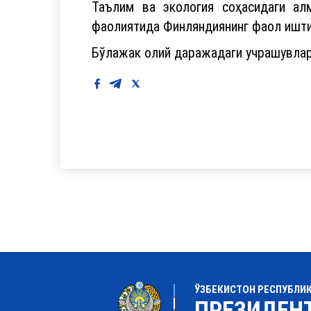
Таълим ва экология соҳасидаги а
фаолиятида Финляндиянинг фаол ишти
Бўлажак олий даражадаги учрашувлар
ЎЗБЕКИСТОН РЕСПУБЛИ
ПРЕЗИДЕН