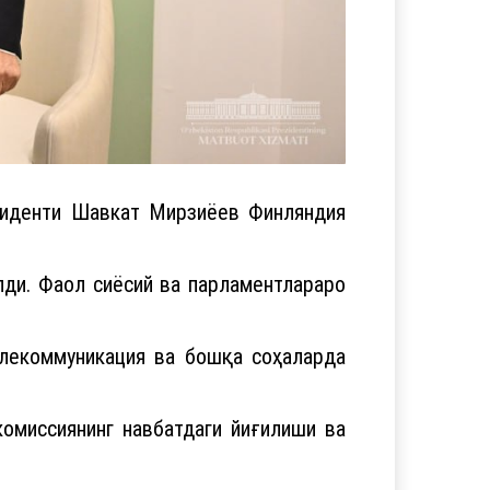
зиденти Шавкат Мирзиёев Финляндия
ди. Фаол сиёсий ва парламентлараро
телекоммуникация ва бошқа соҳаларда
омиссиянинг навбатдаги йиғилиши ва