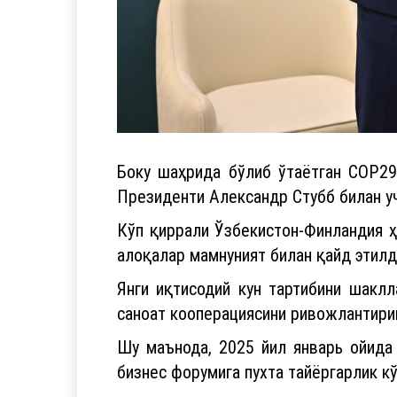
Боку шаҳрида бўлиб ўтаётган COP2
Президенти Александр Стубб билан у
Кўп қиррали Ўзбекистон-Финландия 
алоқалар мамнуният билан қайд этилд
Янги иқтисодий кун тартибини шаклл
саноат кооперациясини ривожлантири
Шу маънода, 2025 йил январь ойида
бизнес форумига пухта тайёргарлик к