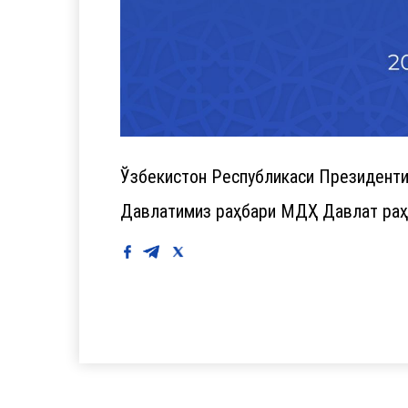
Ўзбекистон Республикаси Президенти
Давлатимиз раҳбари МДҲ Давлат раҳб