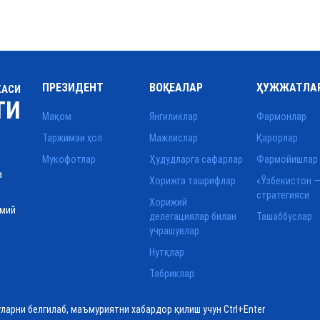
ПРЕЗИДЕНТ
ВОҚЕАЛАР
ҲУЖЖАТЛА
КАСИ
ТИ
Мақом
Янгиликлар
Фармонлар
Таржимаи ҳол
Мажлислар
Қарорлар
Мукофотлар
Ҳудудларга сафарлар
Фармойишлар
а
Хорижга ташрифлар
«Ўзбекистон —
стратегияси
Хорижий
смий
делегациялар билан
Ташаббуслар
учрашувлар
Нутқлар
Табриклар
уларни белгилаб, маъмуриятни хабардор қилиш учун Ctrl+Enter