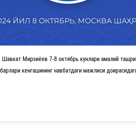
 Шавкат Мирзиёев 7-8 октябрь кунлари амалий ташри
арлари кенгашининг навбатдаги мажлиси доирасидаги