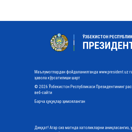
ЎЗБЕКИСТОН РЕСПУБЛИ
ПРЕЗИДЕН
Маълумотлардан фойдаланилганда www.president.uz г
ҳавола кўрсатилиши шарт
© 2026 Ўзбекистон Республикаси Президентининг ра
веб-сайти
Барча ҳуқуқлар ҳимояланган
Диққат! Агар сиз матнда хатоликларни аниқласангиз, 