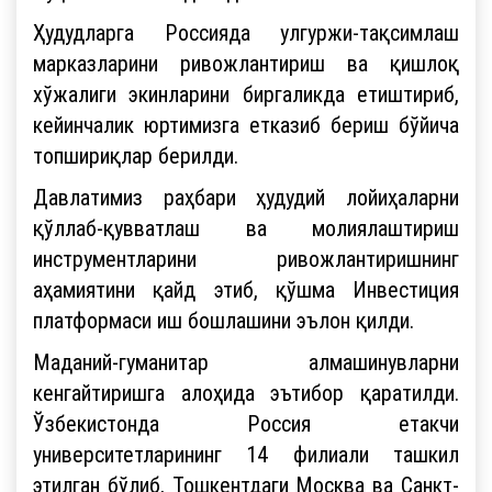
Ҳудудларга Россияда улгуржи-тақсимлаш
марказларини ривожлантириш ва қишлоқ
хўжалиги экинларини биргаликда етиштириб,
кейинчалик юртимизга етказиб бериш бўйича
топшириқлар берилди.
Давлатимиз раҳбари ҳудудий лойиҳаларни
қўллаб-қувватлаш ва молиялаштириш
инструментларини ривожлантиришнинг
аҳамиятини қайд этиб, қўшма Инвестиция
платформаси иш бошлашини эълон қилди.
Маданий-гуманитар алмашинувларни
кенгайтиришга алоҳида эътибор қаратилди.
Ўзбекистонда Россия етакчи
университетларининг 14 филиали ташкил
этилган бўлиб, Тошкентдаги Москва ва Санкт-