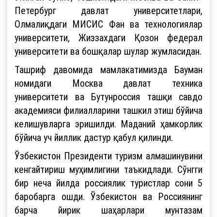
Петербург давлат университетлари,
Олмалиқдаги МИСИС Фан ва технологиялар
университети, Жиззахдаги Қозон федерал
университети ва бошқалар шулар жумласидан.
Ташриф давомида мамлакатимизда Бауман
номидаги Москва давлат техника
университети ва Бутунроссия ташқи савдо
академияси филиалларини ташкил этиш бўйича
келишувларга эришилди. Маданий ҳамкорлик
бўйича уч йиллик дастур қабул қилинди.
Ўзбекистон Президенти туризм алмашинувини
кенгайтириш муҳимлигини таъкидлади. Сўнгги
бир неча йилда россиялик туристлар сони 5
баробарга ошди. Ўзбекистон ва Россиянинг
барча йирик шаҳарлари мунтазам