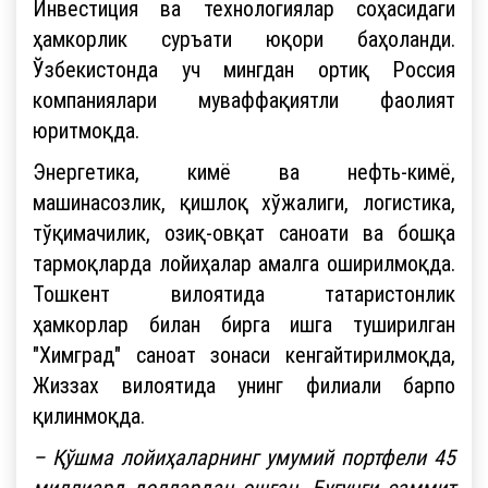
Инвестиция ва технологиялар соҳасидаги
ҳамкорлик суръати юқори баҳоланди.
Ўзбекистонда уч мингдан ортиқ Россия
компаниялари муваффақиятли фаолият
юритмоқда.
Энергетика, кимё ва нефть-кимё,
машинасозлик, қишлоқ хўжалиги, логистика,
тўқимачилик, озиқ-овқат саноати ва бошқа
тармоқларда лойиҳалар амалга оширилмоқда.
Тошкент вилоятида татаристонлик
ҳамкорлар билан бирга ишга туширилган
"Химград" саноат зонаси кенгайтирилмоқда,
Жиззах вилоятида унинг филиали барпо
қилинмоқда.
– Қўшма лойиҳаларнинг умумий портфели 45
миллиард доллардан ошган. Бугунги саммит