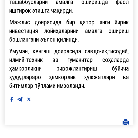
ташаббусларни амалга оширишда фаол
иштирок этишга чақирди.
Мажлис доирасида бир қатор янги йирик
инвестиция лойиҳаларини амалга ошириш
бошлангани эълон қилинди.
Умуман, кенгаш доирасида савдо-иқтисодий,
илмий-техник ва гуманитар соҳаларда
ҳамкорликни ривожлантириш бўйича
ҳудудлараро ҳамкорлик ҳужжатлари ва
битимлар тўплами имзоланди.