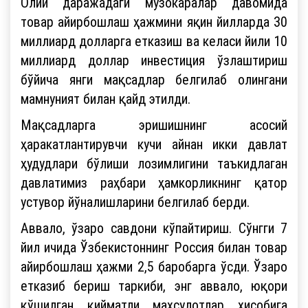
Олий даражадаги музокаралар давомида
товар айирбошлаш ҳажмини яқин йилларда 30
миллиард долларга етказиш ва келаси йили 10
миллиард доллар инвестиция ўзлаштириш
бўйича янги мақсадлар белгилаб олингани
мамнуният билан қайд этилди.
Мақсадларга эришишнинг асосий
ҳаракатлантирувчи кучи айнан икки давлат
ҳудудлари бўлиши лозимлигини таъкидлаган
давлатимиз раҳбари ҳамкорликнинг қатор
устувор йўналишларини белгилаб берди.
Аввало, ўзаро савдони кўпайтириш. Сўнгги 7
йил ичида Ўзбекистоннинг Россия билан товар
айирбошлаш ҳажми 2,5 баробарга ўсди. Ўзаро
етказиб бериш таркиби, энг аввало, юқори
қўшилган қийматли маҳсулотлар ҳисобига