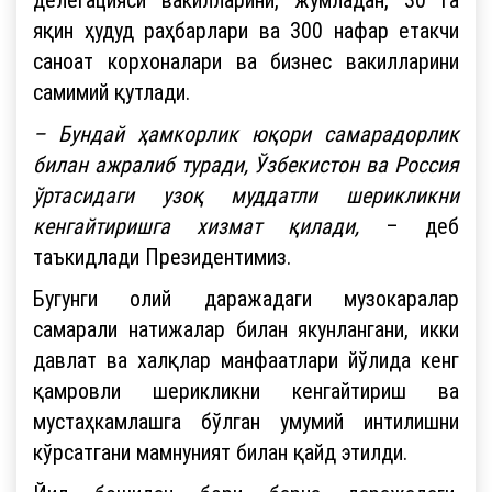
яқин ҳудуд раҳбарлари ва 300 нафар етакчи
саноат корхоналари ва бизнес вакилларини
самимий қутлади.
– Бундай ҳамкорлик юқори самарадорлик
билан ажралиб туради, Ўзбекистон ва Россия
ўртасидаги узоқ муддатли шерикликни
кенгайтиришга хизмат қилади,
– деб
таъкидлади Президентимиз.
Бугунги олий даражадаги музокаралар
самарали натижалар билан якунлангани, икки
давлат ва халқлар манфаатлари йўлида кенг
қамровли шерикликни кенгайтириш ва
мустаҳкамлашга бўлган умумий интилишни
кўрсатгани мамнуният билан қайд этилди.