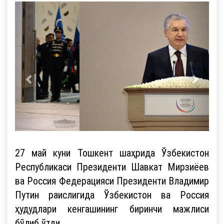
27 май куни Тошкент шаҳрида Ўзбекистон
Республикаси Президенти Шавкат Мирзиёев
ва Россия Федерацияси Президенти Владимир
Путин раислигида Ўзбекистон ва Россия
ҳудудлари кенгашининг биринчи мажлиси
бўлиб ўтди.