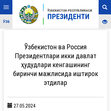
Toggle
ЎЗБЕКИСТОН РЕСПУБЛИКАСИ
navigation
ПРЕЗИДЕНТИ
ЎЗБ
Ўзбекистон ва Россия
Президентлари икки давлат
ҳудудлари кенгашининг
биринчи мажлисида иштирок
этдилар
27.05.2024