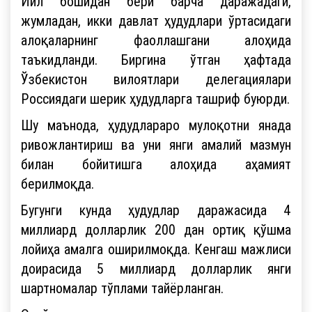
Йил бошидан бери барча даражадаги,
жумладан, икки давлат ҳудудлари ўртасидаги
алоқаларнинг фаоллашгани алоҳида
таъкидланди. Биргина ўтган ҳафтада
Ўзбекистон вилоятлари делегациялари
Россиядаги шерик ҳудудларга ташриф буюрди.
Шу маънода, ҳудудлараро мулоқотни янада
ривожлантириш ва уни янги амалий мазмун
билан бойитишга алоҳида аҳамият
берилмоқда.
Бугунги кунда ҳудудлар даражасида 4
миллиард долларлик 200 дан ортиқ қўшма
лойиҳа амалга оширилмоқда. Кенгаш мажлиси
доирасида 5 миллиард долларлик янги
шартномалар тўплами тайёрланган.