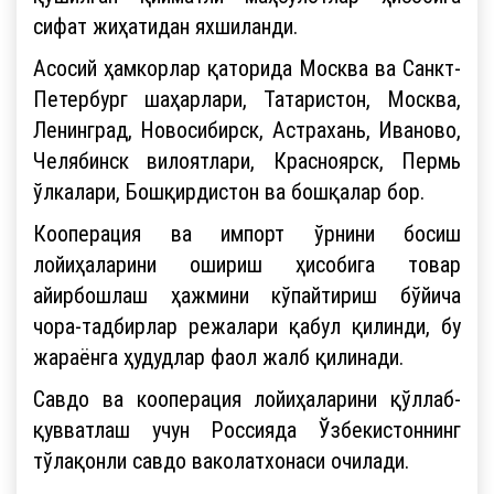
сифат жиҳатидан яхшиланди.
Асосий ҳамкорлар қаторида Москва ва Санкт-
Петербург шаҳарлари, Татаристон, Москва,
Ленинград, Новосибирск, Астрахань, Иваново,
Челябинск вилоятлари, Красноярск, Пермь
ўлкалари, Бошқирдистон ва бошқалар бор.
Кооперация ва импорт ўрнини босиш
лойиҳаларини ошириш ҳисобига товар
айирбошлаш ҳажмини кўпайтириш бўйича
чора-тадбирлар режалари қабул қилинди, бу
жараёнга ҳудудлар фаол жалб қилинади.
Савдо ва кооперация лойиҳаларини қўллаб-
қувватлаш учун Россияда Ўзбекистоннинг
тўлақонли савдо ваколатхонаси очилади.