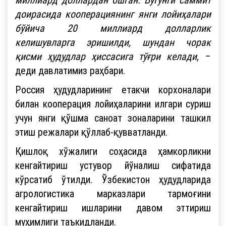
доирасида кооперациянинг янги лойиҳалари
бўйича 20 миллиард долларлик
келишувларга эришилди, шундан чорак
қисми ҳудудлар ҳиссасига тўғри келади,
–
деди давлатимиз раҳбари.
Россия ҳудудларининг етакчи корхоналари
билан кооперация лойиҳаларини илгари суриш
учун янги қўшма саноат зоналарини ташкил
этиш режалари қўллаб-қувватланди.
Қишлоқ хўжалиги соҳасида ҳамкорликни
кенгайтириш устувор йўналиш сифатида
кўрсатиб ўтилди. Ўзбекистон ҳудудларида
агрологистика марказлари тармоғини
кенгайтириш ишларини давом эттириш
муҳимлиги таъкидланди.