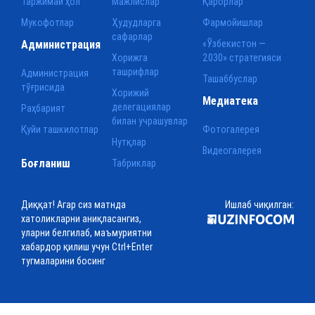
Таржимаи ҳол
Мажлислар
Қарорлар
Мукофотлар
Ҳудудларга
Фармойишлар
сафарлар
Администрация
«Ўзбекистон —
Хорижга
2030» стратегияси
ташрифлар
Администрация
Ташаббуслар
тўғрисида
Хорижий
Медиатека
делегациялар
Раҳбарият
билан учрашувлар
Қуйи ташкилотлар
Фотогалерея
Нутқлар
Видеогалерея
Боғланиш
Табриклар
Диққат! Агар сиз матнда
Ишлаб чиқилган:
хатоликларни аниқласангиз,
уларни белгилаб, маъмуриятни
хабардор қилиш учун Ctrl+Enter
тугмаларини босинг