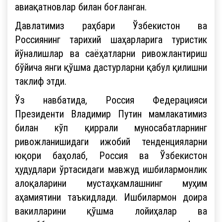
авиақатновлар билан боғланган.
Давлатимиз раҳбари Ўзбекистон ва
Россиянинг тарихий шаҳарларига туристик
йўналишлар ва саёҳатларни ривожлантириш
бўйича янги қўшма дастурларни қабул қилишни
таклиф этди.
Ўз навбатида, Россия Федерацияси
Президенти Владимир Путин мамлакатимиз
билан кўп қиррали муносабатларнинг
ривожланишидаги ижобий тенденцияларни
юқори баҳолаб, Россия ва Ўзбекистон
ҳудудлари ўртасидаги мавжуд ишбилармонлик
алоқаларини мустаҳкамлашнинг муҳим
аҳамиятини таъкидлади. Ишбилармон доира
вакилларини қўшма лойиҳалар ва