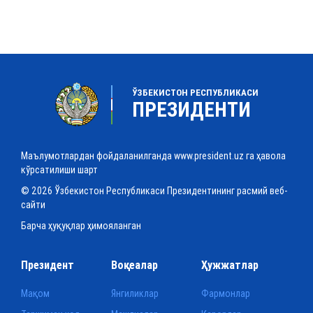
ЎЗБЕКИСТОН РЕСПУБЛИКАСИ
ПРЕЗИДЕНТИ
Маълумотлардан фойдаланилганда www.president.uz га ҳавола
кўрсатилиши шарт
© 2026 Ўзбекистон Республикаси Президентининг расмий веб-
сайти
Барча ҳуқуқлар ҳимояланган
Президент
Воқеалар
Ҳужжатлар
Мақом
Янгиликлар
Фармонлар