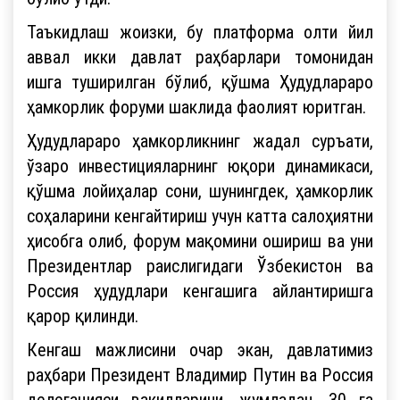
Таъкидлаш жоизки, бу платформа олти йил
аввал икки давлат раҳбарлари томонидан
ишга туширилган бўлиб, қўшма Ҳудудлараро
ҳамкорлик форуми шаклида фаолият юритган.
Ҳудудлараро ҳамкорликнинг жадал суръати,
ўзаро инвестицияларнинг юқори динамикаси,
қўшма лойиҳалар сони, шунингдек, ҳамкорлик
соҳаларини кенгайтириш учун катта салоҳиятни
ҳисобга олиб, форум мақомини ошириш ва уни
Президентлар раислигидаги Ўзбекистон ва
Россия ҳудудлари кенгашига айлантиришга
қарор қилинди.
Кенгаш мажлисини очар экан, давлатимиз
раҳбари Президент Владимир Путин ва Россия
делегацияси вакилларини, жумладан, 30 га