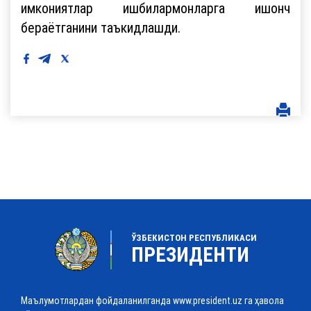
имкониятлар ишбилармонларга ишонч
бераётганини таъкидлашди.
ЎЗБЕКИСТОН РЕСПУБЛИКАСИ
ПРЕЗИДЕНТИ
Маълумотлардан фойдаланилганда www.president.uz га ҳавола