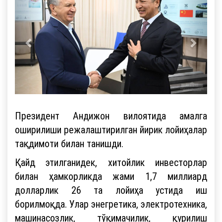
Президент Андижон вилоятида амалга
оширилиши режалаштирилган йирик лойиҳалар
тақдимоти билан танишди.
Қайд этилганидек, хитойлик инвесторлар
билан ҳамкорликда жами 1,7 миллиард
долларлик 26 та лойиҳа устида иш
борилмоқда. Улар энегретика, электротехника,
машинасозлик, тўқимачилик, қурилиш