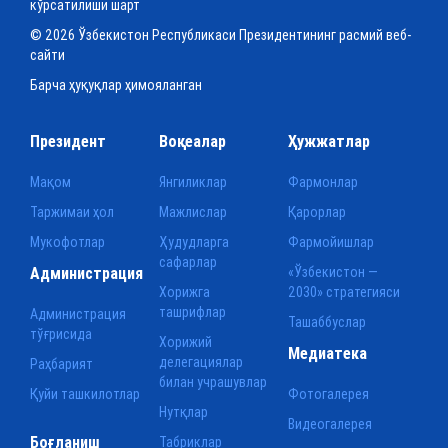
кўрсатилиши шарт
© 2026 Ўзбекистон Республикаси Президентининг расмий веб-
сайти
Барча ҳуқуқлар ҳимояланган
Президент
Воқеалар
Ҳужжатлар
Мақом
Янгиликлар
Фармонлар
Таржимаи ҳол
Мажлислар
Қарорлар
Мукофотлар
Ҳудудларга
Фармойишлар
сафарлар
Администрация
«Ўзбекистон —
Хорижга
2030» стратегияси
ташрифлар
Администрация
Ташаббуслар
тўғрисида
Хорижий
Медиатека
делегациялар
Раҳбарият
билан учрашувлар
Қуйи ташкилотлар
Фотогалерея
Нутқлар
Видеогалерея
Боғланиш
Табриклар