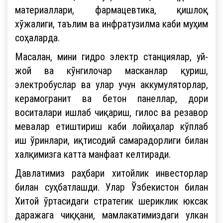
материаллари, фармацевтика, қишлоқ
хўжалиги, таълим ва инфратузилма каби муҳим
соҳаларда.
Масалан, мини гидро электр станциялар, уй-
жой ва кўнгилочар масканлар қуриш,
электробуслар ва улар учун аккумуляторлар,
керамогранит ва бетон панеллар, дори
воситалари ишлаб чиқариш, гилос ва резавор
мевалар етиштириш каби лойиҳалар кўплаб
иш ўринлари, иқтисодий самарадорлиги билан
халқимизга катта манфаат келтиради.
Давлатимиз раҳбари хитойлик инвесторлар
билан суҳбатлашди. Улар Ўзбекистон билан
Хитой ўртасидаги стратегик шериклик юксак
даражага чиққани, мамлакатимиздаги улкан